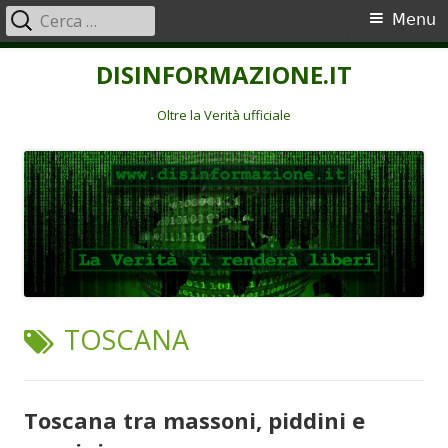
Ricerca
Menu
Menu
per:
principale
Vai
DISINFORMAZIONE.IT
al
contenuto
Oltre la Verità ufficiale
TAG:
TOSCANA
Toscana tra massoni, piddini e