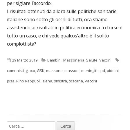
per siglare l’accordo.
I risultati ottenuti da allora sulle politiche sanitarie
italiane sono sotto gli occhi di tutti, ora stiamo
assistendo ai risultati in politica economica…o forse è
tutto un caso, e chi vede qualcos’altro è il solito
complottista?
Pubblicato
Categorie
Tag
29 Marzo 2019
Bambini
,
Massoneria
,
Salute
,
Vaccini
comunisti
,
glaxo
,
GSK
,
massone
,
massoni
,
meningite
,
pd
,
piddini
,
pisa
,
Rino Rappuoli
,
siena
,
sinistra
,
toscana
,
Vaccini
Ricerca
Barra