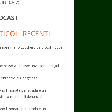
CINI
(347)
DCAST
TICOLI RECENTI
mare meno zucchero da piccoli riduce
schio di demenza
e rosso a Treviso: l’invasione dei grilli
: oltraggio al Congresso
no limonata per strada e un
attato mentale li denuncia!
no limonata per strada e un