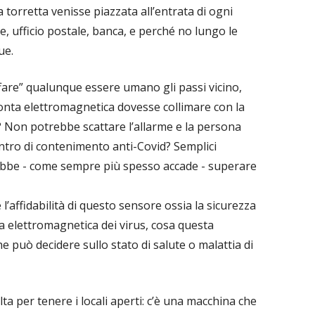
orretta venisse piazzata all’entrata di ogni
e, ufficio postale, banca, e perché no lungo le
ue.
fare” qualunque essere umano gli passi vicino,
mpronta elettromagnetica dovesse collimare con la
 Non potrebbe scattare l’allarme e la persona
ntro di contenimento anti-Covid? Semplici
rebbe - come sempre più spesso accade - superare
’affidabilità di questo sensore ossia la sicurezza
a elettromagnetica dei virus, cosa questa
può decidere sullo stato di salute o malattia di
a per tenere i locali aperti: c’è una macchina che