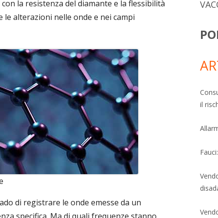
on la resistenza del diamante e la flessibilità
VAC
re le alterazioni nelle onde e nei campi
PO
AR
Consu
il ri
Allarm
Fauci
Vendo
e
disad
ado di registrare le onde emesse da un
Vendo
nza specifica. Ma di quali frequenze stanno