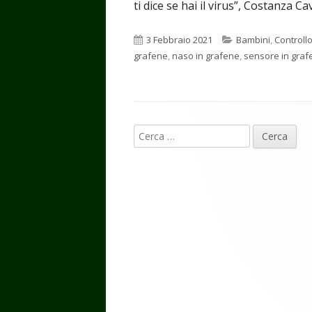
ti dice se hai il virus”, Costanza Ca
Pubblicato
Categorie
3 Febbraio 2021
Bambini
,
Controll
grafene
,
naso in grafene
,
sensore in graf
Contenuto
Ricerca
piè
per:
di
pagina