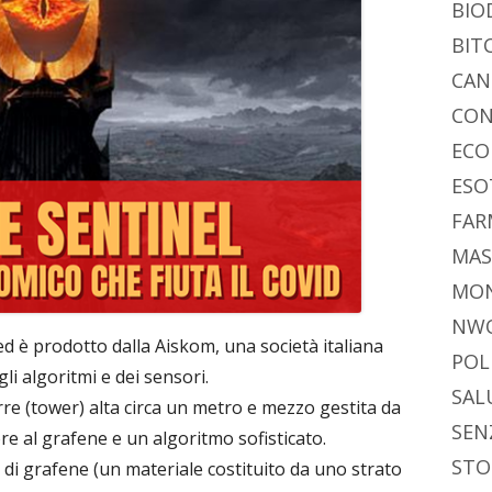
BIO
BIT
CAN
CON
ECO
ESO
FAR
MAS
MO
NW
d è prodotto dalla Aiskom, una società italiana
POL
li algoritmi e dei sensori.
SAL
rre (tower) alta circa un metro e mezzo gestita da
SEN
re al grafene e un algoritmo sofisticato.
STO
 di grafene (un materiale costituito da uno strato