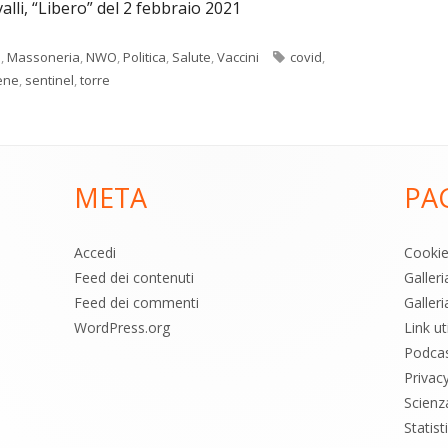
valli, “Libero” del 2 febbraio 2021
Tag
o
,
Massoneria
,
NWO
,
Politica
,
Salute
,
Vaccini
covid
,
ene
,
sentinel
,
torre
META
PA
Accedi
Cooki
Feed dei contenuti
Galler
Feed dei commenti
Galleri
WordPress.org
Link uti
Podca
Privac
Scienz
Statis