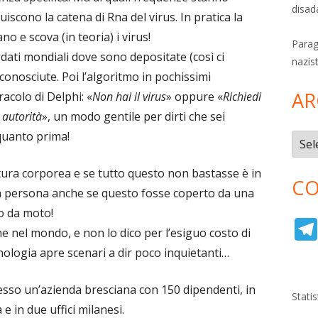
disad
uiscono la catena di Rna del virus. In pratica la
 e scova (in teoria) i virus!
Parag
 dati mondiali dove sono depositate (così ci
nazis
conosciute. Poi l’algoritmo in pochissimi
AR
acolo di Delphi: «
Non hai il virus
» oppure «
Richiedi
e autorità
», un modo gentile per dirti che sei
 quanto prima!
Archi
ura corporea e se tutto questo non bastasse è in
CO
una persona anche se questo fosse coperto da una
o da moto!
e nel mondo, e non lo dico per l’esiguo costo di
ologia apre scenari a dir poco inquietanti…
esso un’azienda bresciana con 150 dipendenti, in
Stati
e in due uffici milanesi.