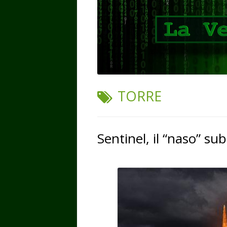
TAG:
TORRE
Sentinel, il “naso” su