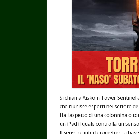
Si chiama Aiskom Tower Sentinel e
che riunisce esperti nel settore deg
Ha l’aspetto di una colonnina o to
un iPad il quale controlla un senso
Il sensore interferometrico a base