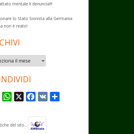
attato mentale li denuncia!!!
onare lo Stato Sionista alla Germania
ta non è reato!
CHIVI
vi
NDIVIDI
T
W
X
F
V
C
el
h
ac
K
o
e
at
e
n
gr
s
b
di
stiche del sito…