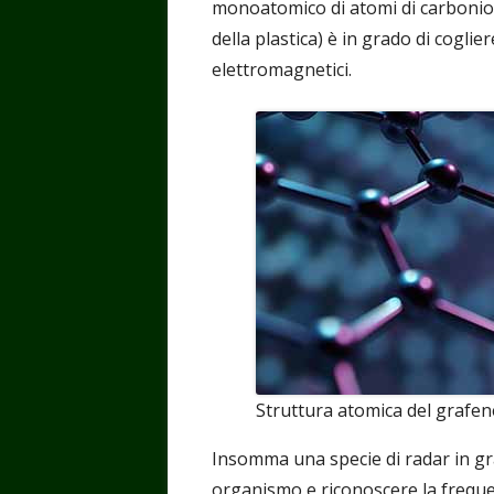
monoatomico di atomi di carbonio c
della plastica) è in grado di coglie
elettromagnetici.
Struttura atomica del grafen
Insomma una specie di radar in gr
organismo e riconoscere la freque