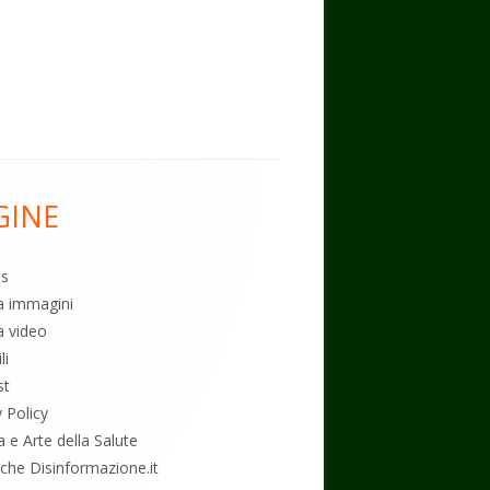
GINE
es
ia immagini
a video
li
st
y Policy
a e Arte della Salute
tiche Disinformazione.it