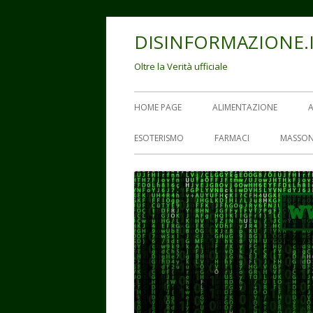
Vai
DISINFORMAZIONE.
al
contenuto
Oltre la Verità ufficiale
Menu
HOME PAGE
ALIMENTAZIONE
principale
ESOTERISMO
FARMACI
MASSON