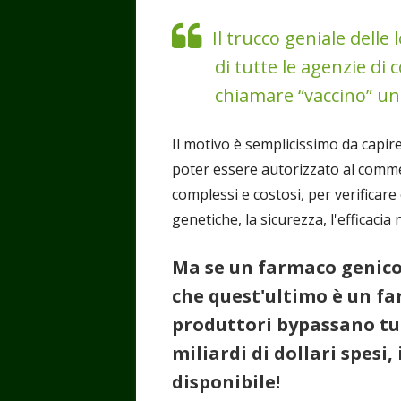
Il trucco geniale delle
di tutte le agenzie di 
chiamare “vaccino” una
Il motivo è semplicissimo da capir
poter essere autorizzato al commer
complessi e costosi, per verificare
genetiche, la sicurezza, l'efficacia 
Ma se un farmaco genico
che quest'ultimo è un fa
produttori bypassano tutt
miliardi di dollari spesi
disponibile!