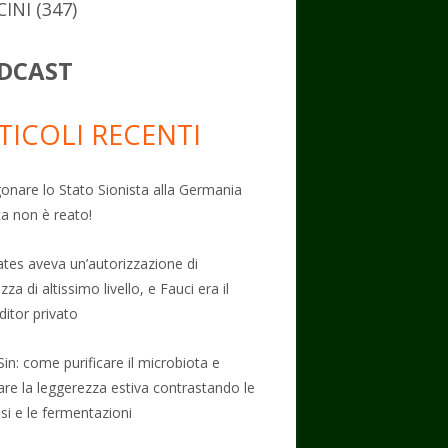
CINI
(347)
DCAST
TICOLI RECENTI
onare lo Stato Sionista alla Germania
ta non è reato!
Gates aveva un’autorizzazione di
zza di altissimo livello, e Fauci era il
ditor privato
Sin: come purificare il microbiota e
vare la leggerezza estiva contrastando le
osi e le fermentazioni