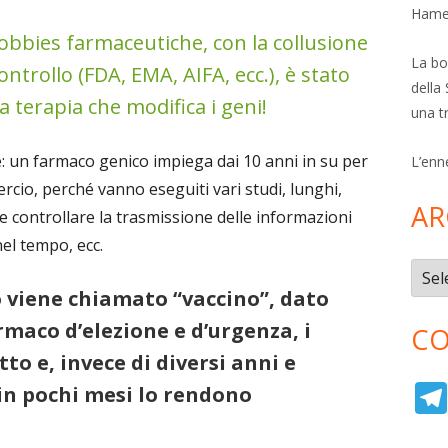
Hamer
 lobbies farmaceutiche, con la collusione
La bol
controllo (FDA, EMA, AIFA, ecc.), è stato
della 
 terapia che modifica i geni!
una t
e: un farmaco genico impiega dai 10 anni in su per
L’enn
cio, perché vanno eseguiti vari studi, lunghi,
AR
 e controllare la trasmissione delle informazioni
nel tempo, ecc.
Archi
 viene chiamato “vaccino”, dato
rmaco d’elezione e d’urgenza, i
CO
o e, invece di diversi anni e
, in pochi mesi lo rendono