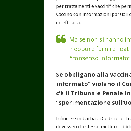
per trattamenti e vaccini” che per
vaccino con informazioni parziali e
ed efficacia.
Ma se non si hanno in
neppure fornire i dati
“consenso informato”
Se obbligano alla vaccin
informato” violano il Co
c’è il Tribunale Penale 
“sperimentazione sull’uo
Infine, se in barba ai Codici e ai T
dovessero lo stesso mettere obblig