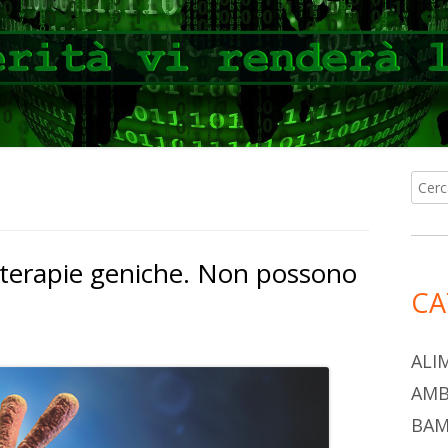
Ricer
Ba
per:
lat
terapie geniche. Non possono
pri
CA
ALI
AMB
BAM