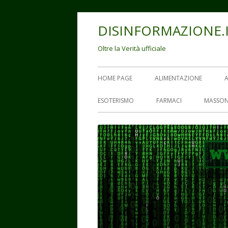
Vai
DISINFORMAZIONE.
al
contenuto
Oltre la Verità ufficiale
Menu
HOME PAGE
ALIMENTAZIONE
principale
ESOTERISMO
FARMACI
MASSON