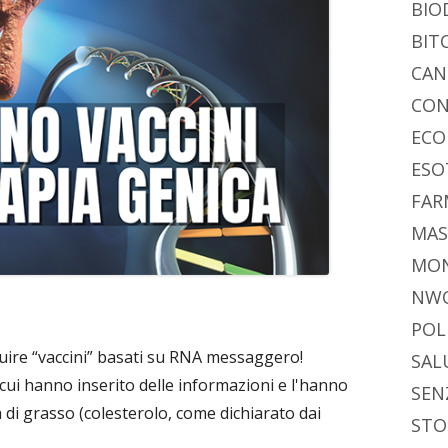
BIO
BIT
CAN
CON
ECO
ESO
FAR
MAS
MO
NW
POL
buire “vaccini” basati su RNA messaggero!
SAL
cui hanno inserito delle informazioni e l'hanno
SEN
 di grasso (colesterolo, come dichiarato dai
STO