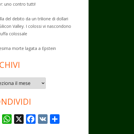
: uno contro tutti!
la del debito da un trilione di dollari
Silicon Valley. I colossi vi nascondono
ruffa colossale
esima morte lagata a Epstein
CHIVI
vi
NDIVIDI
T
W
X
F
V
C
el
h
ac
K
o