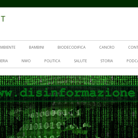
IT
AMBIENTE
BAMBINI
BIODECODIFICA
CANCRO
CON
ERIA
NWO
POLITICA
SALUTE
STORIA
PODC