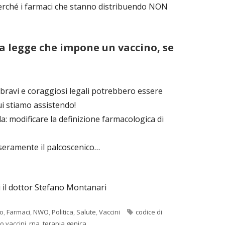
erché i farmaci che stanno distribuendo NON
a legge che impone un vaccino, se
 bravi e coraggiosi legali potrebbero essere
ui stiamo assistendo!
da: modificare la definizione farmacologica di
seramente il palcoscenico…
i il dottor Stefano Montanari
Tag
lo
,
Farmaci
,
NWO
,
Politica
,
Salute
,
Vaccini
codice di
o vaccini
,
rna
,
terapia genica