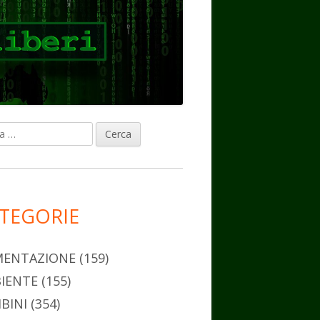
ca
rra
erale
ncipale
TEGORIE
MENTAZIONE
(159)
IENTE
(155)
BINI
(354)