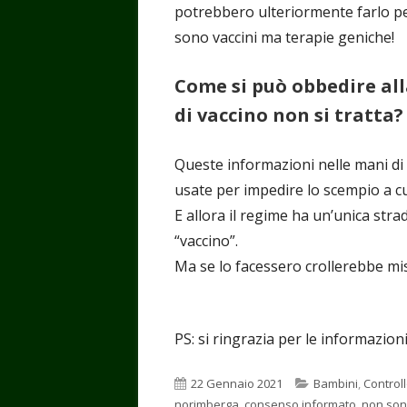
potrebbero ulteriormente farlo p
sono vaccini ma terapie geniche!
Come si può obbedire all
di vaccino non si tratta?
Queste informazioni nelle mani di
usate per impedire lo scempio a c
E allora il regime ha un’unica stra
“vaccino”.
Ma se lo facessero crollerebbe mi
PS: si ringrazia per le informazion
Pubblicato
Categorie
22 Gennaio 2021
Bambini
,
Control
norimberga
,
consenso informato
,
non son