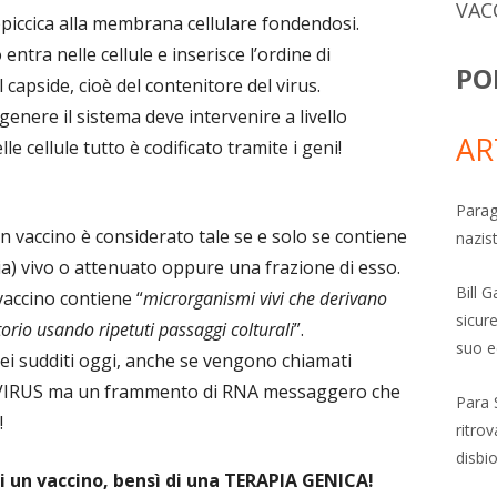
VAC
appiccica alla membrana cellulare fondendosi.
tra nelle cellule e inserisce l’ordine di
PO
 capside, cioè del contenitore del virus.
enere il sistema deve intervenire a livello
AR
e cellule tutto è codificato tramite i geni!
Parag
n vaccino è considerato tale se e solo se contiene
nazis
sia) vivo o attenuato oppure una frazione di esso.
Bill 
vaccino contiene “
microrganismi vivi che derivano
sicure
torio usando ripetuti passaggi colturali
”.
suo e
ei sudditi oggi, anche se vengono chiamati
VIRUS ma un frammento di RNA messaggero che
Para 
!
ritro
disbi
i un vaccino, bensì di una TERAPIA GENICA!