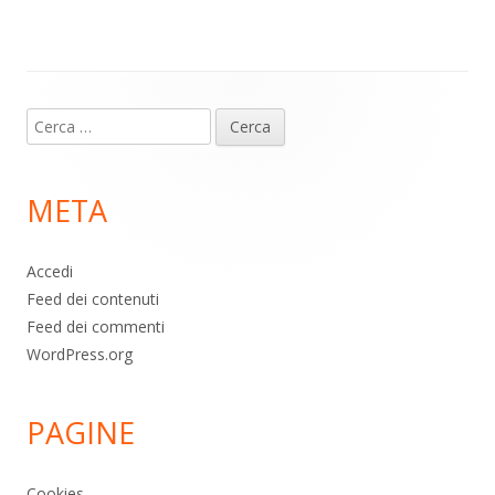
p
k
Contenuto
Ricerca
piè
per:
di
META
pagina
Accedi
Feed dei contenuti
Feed dei commenti
WordPress.org
PAGINE
Cookies