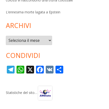
colossi vi nascondono una truffa colossale
L’ennesima morte lagata a Epstein
ARCHIVI
Archivi
CONDIVIDI
T
W
X
F
V
C
el
h
ac
K
o
e
at
e
n
gr
s
b
di
Statistiche del sito…
a
A
o
vi
m
p
o
di