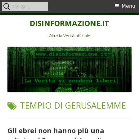
Ricerca
Menu
Menu
per:
principale
Vai
DISINFORMAZIONE.IT
al
contenuto
Oltre la Verità ufficiale
TAG:
TEMPIO DI GERUSALEMME
Gli ebrei non hanno più una