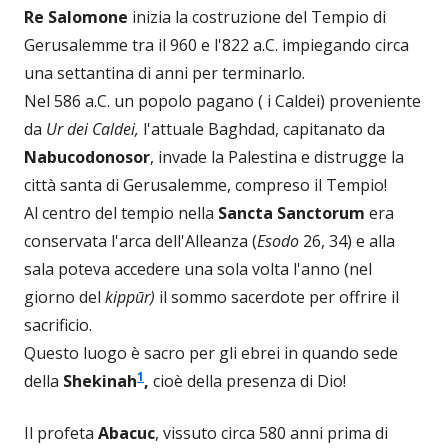
Re Salomone
inizia la costruzione del Tempio di
Gerusalemme tra il 960 e l'822 a.C. impiegando circa
una settantina di anni per terminarlo.
Nel 586 a.C. un popolo pagano ( i Caldei) proveniente
da
Ur dei Caldei,
l'attuale Baghdad, capitanato da
Nabucodonosor
, invade la Palestina e distrugge la
città santa di Gerusalemme, compreso il Tempio!
Al centro del tempio nella
Sancta Sanctorum
era
conservata l'arca dell'Alleanza (
Esodo
26, 34) e alla
sala poteva accedere una sola volta l'anno (nel
giorno del
kippūr)
il sommo sacerdote per offrire il
sacrificio.
Questo luogo è sacro per gli ebrei in quando sede
1
della
Shekinah
,
cioè della presenza di Dio!
Il profeta
Abacuc
, vissuto circa 580 anni prima di