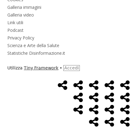
Galleria immagini
Galleria video
Link utili
Podcast
Privacy Policy
Scienza e Arte della Salute
Statistiche Disinformazione.it
Utilizza
Tiny Framework
•
Accedi
Home
Alimentazione
Ambiente
Bambini
Bio
Menù
Page
social
Cancro
Controllo
Economia
Eso
link
Farmaci
Massoneria
NWO
Poli
Salute
Storia
Pod