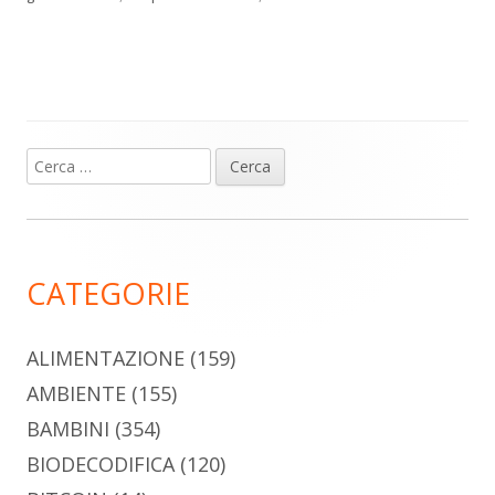
Ricerca
Barra
per:
laterale
principale
CATEGORIE
ALIMENTAZIONE
(159)
AMBIENTE
(155)
BAMBINI
(354)
BIODECODIFICA
(120)