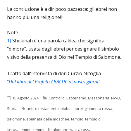
La conclusione è a dir poco pazzesca: gli ebrei non
hanno più una religione!!!
Note
1)
Shekinah è una parola caldea che significa
"dimora", usata dagli ebrei per designare il simbolo
visivo della presenza di Dio nel Tempio di Salomone.
Tratto dall'intervista di don Curzio Nitoglia
"
Dal libro del Profeta ABACUC ai nostri giorni"
Pubblicato
Categorie
15 Agosto 2024
Controllo
,
Esoterismo
,
Massoneria
,
NWO
,
Tag
Storia
antico testamento
,
bibbia
,
ebrei
,
giumenta rossa
,
salomone
,
spianata delle moschee
,
tempio
,
tempio di
gerusalemme
,
tempio di salomone
,
vacca rossa