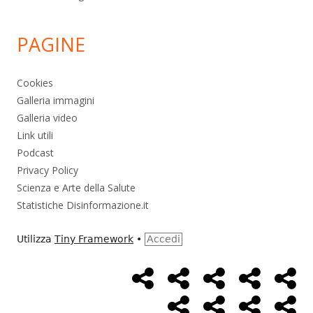
PAGINE
Cookies
Galleria immagini
Galleria video
Link utili
Podcast
Privacy Policy
Scienza e Arte della Salute
Statistiche Disinformazione.it
Utilizza
Tiny Framework
•
Accedi
Home
Alimentazione
Ambiente
Bambini
Bio
Menù
Page
social
Cancro
Controllo
Economia
Eso