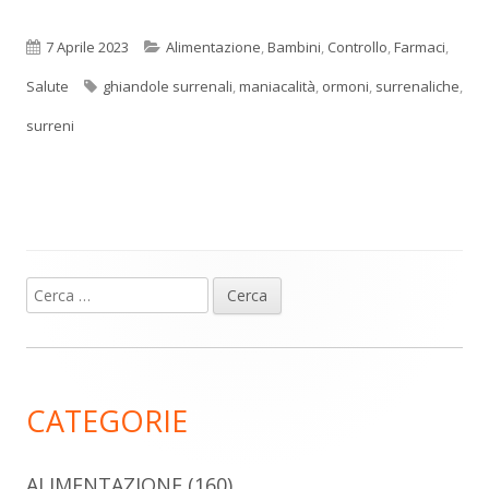
Pubblicato
Categorie
7 Aprile 2023
Alimentazione
,
Bambini
,
Controllo
,
Farmaci
,
Tag
Salute
ghiandole surrenali
,
maniacalità
,
ormoni
,
surrenaliche
,
surreni
Ricerca
Barra
per:
laterale
principale
CATEGORIE
ALIMENTAZIONE
(160)