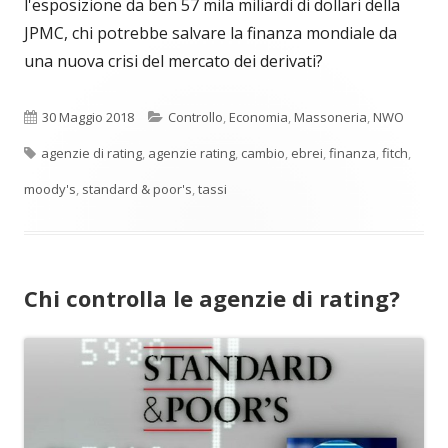
l'esposizione da ben 57 mila miliardi di dollari della
JPMC, chi potrebbe salvare la finanza mondiale da
una nuova crisi del mercato dei derivati?
Pubblicato
Categorie
30 Maggio 2018
Controllo
,
Economia
,
Massoneria
,
NWO
Tag
agenzie di rating
,
agenzie rating
,
cambio
,
ebrei
,
finanza
,
fitch
,
moody's
,
standard & poor's
,
tassi
Chi controlla le agenzie di rating?