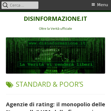
Ricerca
Menu
Menu
per:
principale
Vai
DISINFORMAZIONE.IT
al
contenuto
Oltre la Verità ufficiale
TAG:
STANDARD & POOR’S
Agenzie di rating: il monopolio delle