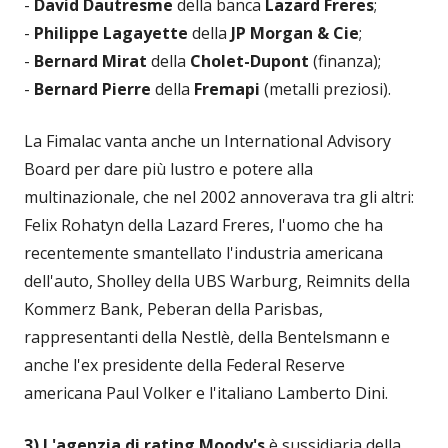
-
David Dautresme
della banca
Lazard Freres
;
-
Philippe Lagayette
della
JP Morgan & Cie
;
-
Bernard Mirat
della
Cholet-Dupont
(finanza);
-
Bernard Pierre
della
Fremapi
(metalli preziosi).
La Fimalac vanta anche un International Advisory
Board per dare più lustro e potere alla
multinazionale, che nel 2002 annoverava tra gli altri:
Felix Rohatyn della Lazard Freres, l'uomo che ha
recentemente smantellato l'industria americana
dell'auto, Sholley della UBS Warburg, Reimnits della
Kommerz Bank, Peberan della Parisbas,
rappresentanti della Nestlè, della Bentelsmann e
anche l'ex presidente della Federal Reserve
americana Paul Volker e l'italiano Lamberto Dini.
3) L'agenzia di rating
Moody's
è sussidiaria della