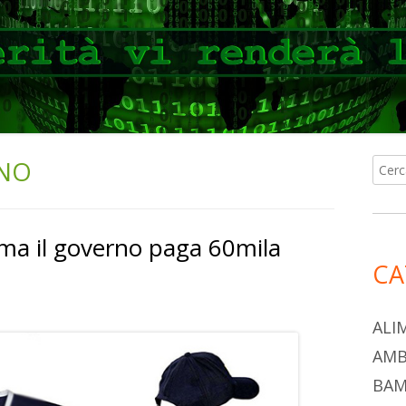
RNO
Ricer
Ba
per:
lat
ma il governo paga 60mila
pri
CA
ALI
AMB
BAM