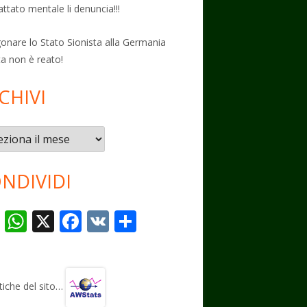
attato mentale li denuncia!!!
onare lo Stato Sionista alla Germania
ta non è reato!
CHIVI
vi
NDIVIDI
T
W
X
F
V
C
el
h
ac
K
o
e
at
e
n
gr
s
b
di
stiche del sito…