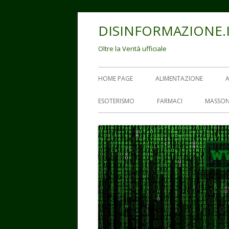
Vai
DISINFORMAZIONE.
al
contenuto
Oltre la Verità ufficiale
Menu
HOME PAGE
ALIMENTAZIONE
principale
ESOTERISMO
FARMACI
MASSON