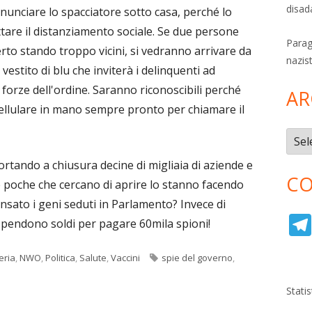
disad
nunciare lo spacciatore sotto casa, perché lo
tare il distanziamento sociale. Se due persone
Parag
to stando troppo vicini, si vedranno arrivare da
nazis
 vestito di blu che inviterà i delinquenti ad
 forze dell'ordine. Saranno riconoscibili perché
AR
 cellulare in mano sempre pronto per chiamare il
Archi
ortando a chiusura decine di migliaia di aziende e
CO
e poche che cercano di aprire lo stanno facendo
ensato i geni seduti in Parlamento? Invece di
li spendono soldi per pagare 60mila spioni!
Tag
eria
,
NWO
,
Politica
,
Salute
,
Vaccini
spie del governo
,
Stati