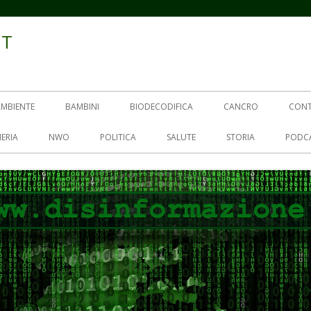
IT
AMBIENTE
BAMBINI
BIODECODIFICA
CANCRO
CON
ERIA
NWO
POLITICA
SALUTE
STORIA
PODC