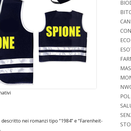
BIO
BIT
CAN
CON
ECO
ESO
FAR
MAS
MO
NW
nativi
POL
SAL
SEN
 descritto nei romanzi tipo “1984” e “Farenheit-
STO
.