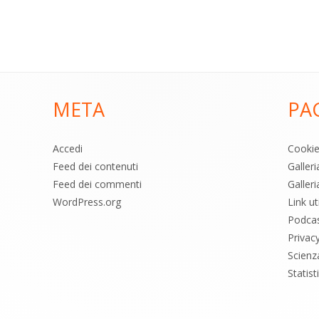
META
PA
Accedi
Cooki
Feed dei contenuti
Galler
Feed dei commenti
Galleri
WordPress.org
Link uti
Podca
Privac
Scienz
Statis