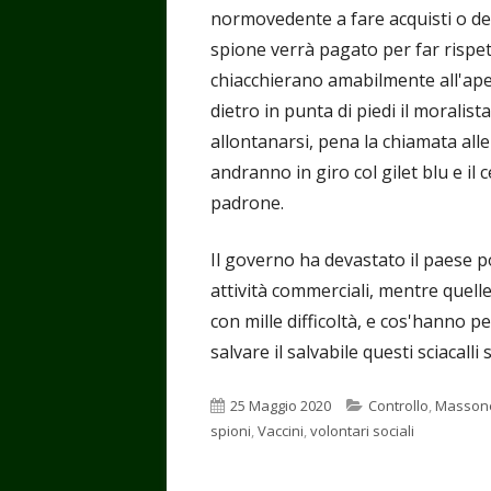
normovedente a fare acquisti o de
spione verrà pagato per far rispet
chiacchierano amabilmente all'aper
dietro in punta di piedi il moralista
allontanarsi, pena la chiamata alle
andranno in giro col gilet blu e il
padrone.
Il governo ha devastato il paese p
attività commerciali, mentre quell
con mille difficoltà, e cos'hanno p
salvare il salvabile questi sciacal
Pubblicato
Categorie
25 Maggio 2020
Controllo
,
Masson
spioni
,
Vaccini
,
volontari sociali