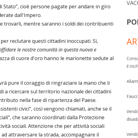
VAC
di Stato”, cioè persone pagate per andare in giro
derate dall'Impero.
PO
e trovarli, mentre saranno i soldi dei contribuenti
AR
r reclutare questi cittadini inoccupati. Sì,
 affidare le nostre comunità in questa nuova e
razza di cuore d'oro hanno le marionette sedute al
Consu
il ri
Allarm
rà pure il coraggio di ringraziare la mano che li
di a ricercare sul territorio nazionale dei cittadini
Fauci
tributo nella fase di ripartenza del Paese.
istenti civici”, così vengono chiamati, anche se il
Vendo
iali”, che saranno coordinati dalla Protezione
disad
tività sociali. Attenzione che per attività sociali
a ad attraversare la strada, accompagnare il
Vendo