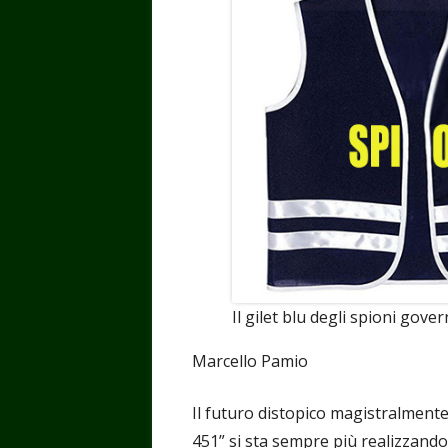
Il gilet blu degli spioni gover
Marcello Pamio
Il futuro distopico magistralmente
451” si sta sempre più realizzando