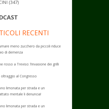
CINI
(347)
DCAST
TICOLI RECENTI
mare meno zucchero da piccoli riduce
schio di demenza
e rosso a Treviso: l’invasione dei grilli
: oltraggio al Congresso
no limonata per strada e un
attato mentale li denuncia!
no limonata per strada e un