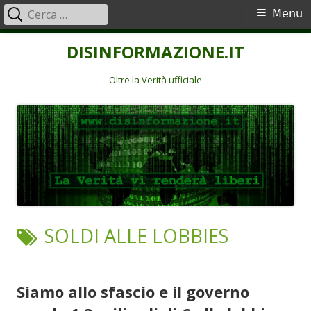
Ricerca
Menu
Menu
per:
principale
Vai
DISINFORMAZIONE.IT
al
contenuto
Oltre la Verità ufficiale
TAG:
SOLDI ALLE LOBBIES
Siamo allo sfascio e il governo