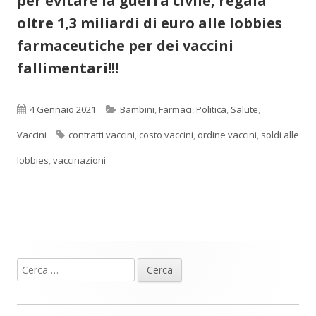
per evitare la guerra civile, regala
oltre 1,3 miliardi di euro alle lobbies
farmaceutiche per dei vaccini
fallimentari!!!
Pubblicato
Categorie
4 Gennaio 2021
Bambini
,
Farmaci
,
Politica
,
Salute
,
Tag
Vaccini
contratti vaccini
,
costo vaccini
,
ordine vaccini
,
soldi alle
lobbies
,
vaccinazioni
Ricerca
Barra
per:
laterale