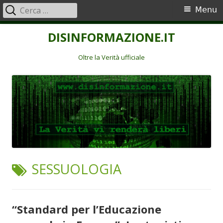
Ricerca
Menu
Menu
per:
principale
Vai
DISINFORMAZIONE.IT
al
contenuto
Oltre la Verità ufficiale
TAG:
SESSUOLOGIA
“Standard per l’Educazione