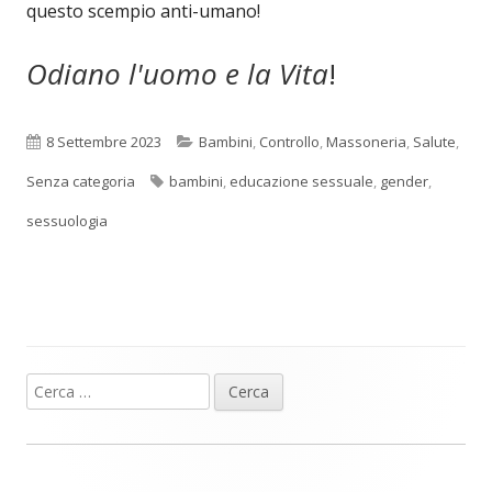
questo scempio anti-umano!
Odiano l'uomo e la Vita
!
Pubblicato
Categorie
8 Settembre 2023
Bambini
,
Controllo
,
Massoneria
,
Salute
,
Tag
Senza categoria
bambini
,
educazione sessuale
,
gender
,
sessuologia
Ricerca
Barra
per:
laterale
principale