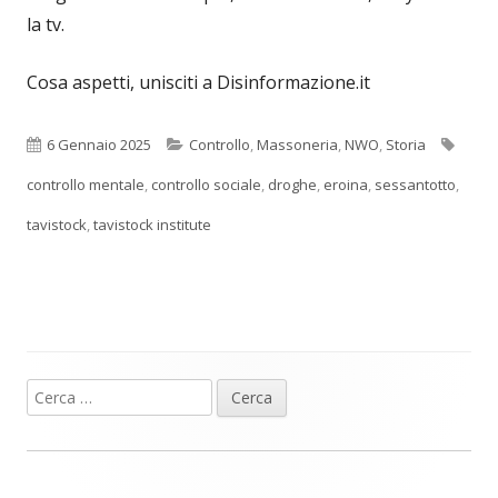
la tv.
Cosa aspetti, unisciti a Disinformazione.it
Pubblicato
Categorie
Tag
6 Gennaio 2025
Controllo
,
Massoneria
,
NWO
,
Storia
controllo mentale
,
controllo sociale
,
droghe
,
eroina
,
sessantotto
,
tavistock
,
tavistock institute
Ricerca
Barra
per:
laterale
principale