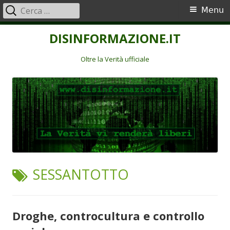
Ricerca
Menu
Menu
per:
principale
Vai
DISINFORMAZIONE.IT
al
contenuto
Oltre la Verità ufficiale
TAG:
SESSANTOTTO
Droghe, controcultura e controllo