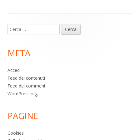
p
k
Contenuto
Ricerca
piè
per:
di
META
pagina
Accedi
Feed dei contenuti
Feed dei commenti
WordPress.org
PAGINE
Cookies