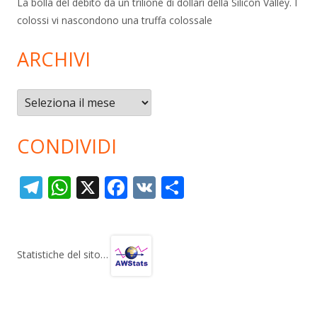
La bolla del debito da un trilione di dollari della Silicon Valley. I
colossi vi nascondono una truffa colossale
ARCHIVI
Archivi
CONDIVIDI
T
W
X
F
V
C
el
h
ac
K
o
e
at
e
n
gr
s
b
di
Statistiche del sito…
a
A
o
vi
m
p
o
di