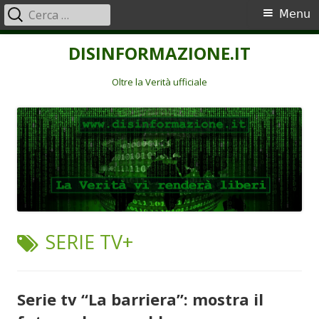
Ricerca
Menu
Menu
per:
principale
Vai
DISINFORMAZIONE.IT
al
contenuto
Oltre la Verità ufficiale
TAG:
SERIE TV+
Serie tv “La barriera”: mostra il