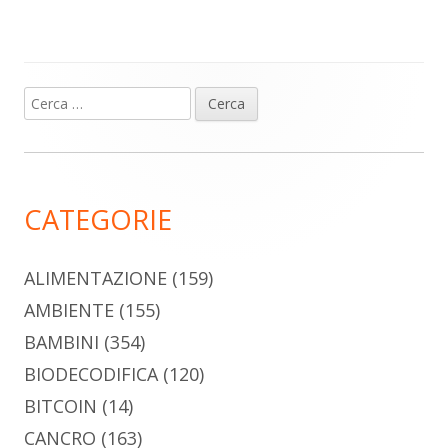
Ricerca
Barra
per:
laterale
principale
CATEGORIE
ALIMENTAZIONE
(159)
AMBIENTE
(155)
BAMBINI
(354)
BIODECODIFICA
(120)
BITCOIN
(14)
CANCRO
(163)