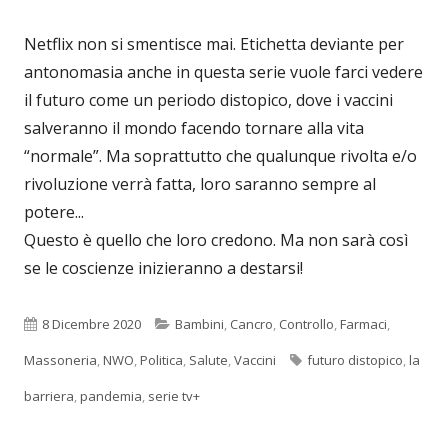
Netflix non si smentisce mai. Etichetta deviante per
antonomasia anche in questa serie vuole farci vedere
il futuro come un periodo distopico, dove i vaccini
salveranno il mondo facendo tornare alla vita
“normale”. Ma soprattutto che qualunque rivolta e/o
rivoluzione verrà fatta, loro saranno sempre al
potere...
Questo è quello che loro credono. Ma non sarà così
se le coscienze inizieranno a destarsi!
Pubblicato
Categorie
8 Dicembre 2020
Bambini
,
Cancro
,
Controllo
,
Farmaci
,
Tag
Massoneria
,
NWO
,
Politica
,
Salute
,
Vaccini
futuro distopico
,
la
barriera
,
pandemia
,
serie tv+