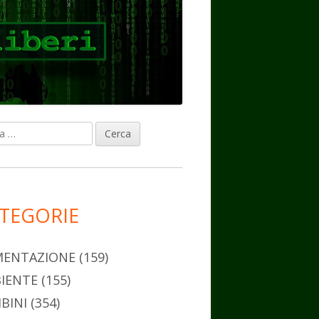
ca
rra
erale
ncipale
TEGORIE
MENTAZIONE
(159)
IENTE
(155)
BINI
(354)