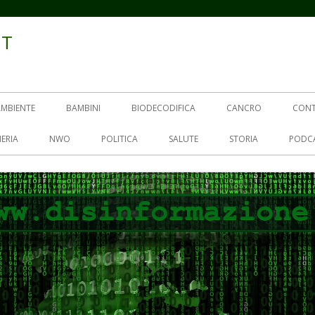
IT
AMBIENTE
BAMBINI
BIODECODIFICA
CANCRO
CON
ERIA
NWO
POLITICA
SALUTE
STORIA
PODC