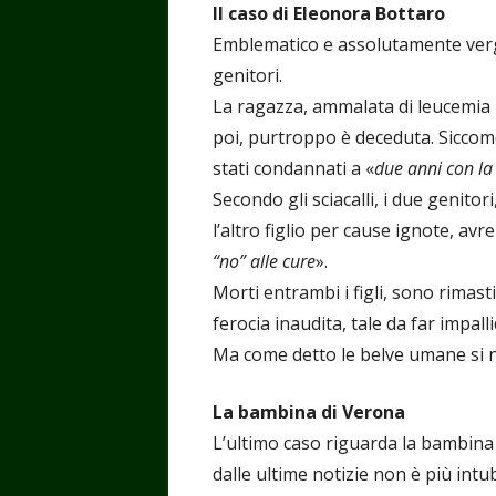
Il caso di Eleonora Bottaro
Emblematico e assolutamente verg
genitori.
La ragazza, ammalata di leucemia lin
poi, purtroppo è deceduta. Siccome 
stati condannati a «
due anni con la
Secondo gli sciacalli, i due genit
l’altro figlio per cause ignote, av
“no” alle cure
».
Morti entrambi i figli, sono rimast
ferocia inaudita, tale da far impal
Ma come detto le belve umane si n
La bambina di Verona
L’ultimo caso riguarda la bambina
dalle ultime notizie non è più intu