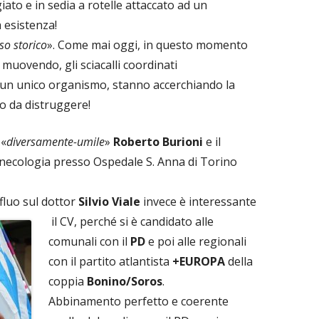
ato e in sedia a rotelle attaccato ad un
 esistenza!
so storico
». Come mai oggi, in questo momento
a muovendo, gli sciacalli coordinati
un unico organismo, stanno accerchiando la
o da distruggere!
 «
diversamente-umile
»
Roberto Burioni
e il
Ginecologia presso Ospedale S. Anna di Torino
fluo sul
dottor
Silvio Viale
invece è interessante
il CV, perché si è candidato alle
comunali con il
PD
e poi alle regionali
con il partito atlantista
+EUROPA
della
coppia
Bonino/Soros
.
Abbinamento perfetto e coerente