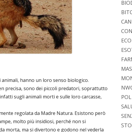
BIO
BIT
CAN
CON
ECO
ESO
FAR
MAS
MO
gli animali, hanno un loro senso biologico.
NW
 precisa, sono dei piccoli predatori, soprattutto
nfatti sugli animali morti e sulle loro carcasse,
POL
SAL
amente regolata da Madre Natura. Esistono però
SEN
zampe, molto più insidiosi, perché non si
STO
da morta, ma si divertono e godono nel vederla