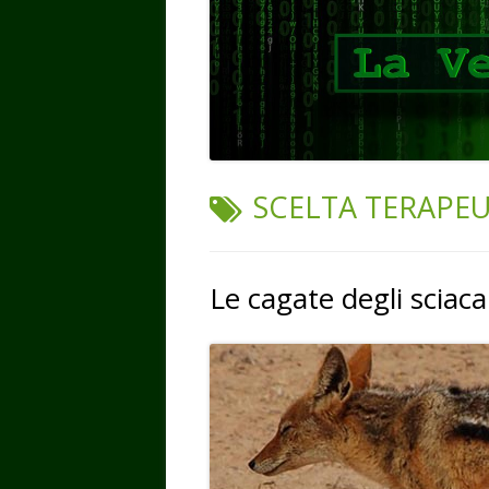
TAG:
SCELTA TERAPEU
Le cagate degli sciacal