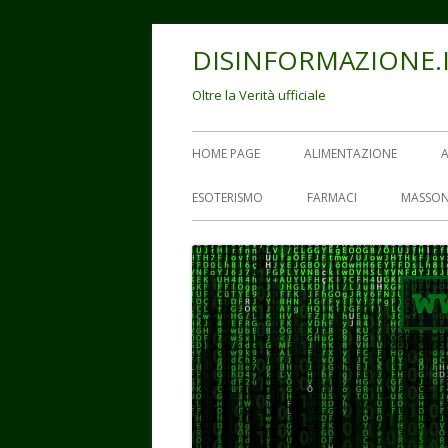
Vai
DISINFORMAZIONE.
al
contenuto
Oltre la Verità ufficiale
Menu
HOME PAGE
ALIMENTAZIONE
principale
ESOTERISMO
FARMACI
MASSON