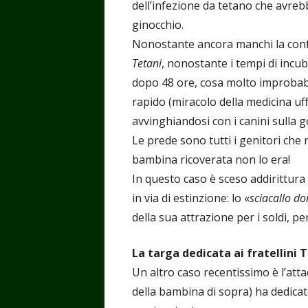
dell’infezione da tetano che avreb
ginocchio.
Nonostante ancora manchi la confe
Tetani
, nonostante i tempi di incu
dopo 48 ore, cosa molto improbabil
rapido (miracolo della medicina uffi
avvinghiandosi con i canini sulla g
Le prede sono tutti i genitori che
bambina ricoverata non lo era!
In questo caso è sceso addirittura
in via di estinzione: lo «
sciacallo do
della sua attrazione per i soldi, p
La targa dedicata ai fratellini
Un altro caso recentissimo è l’atta
della bambina di sopra) ha dedicato