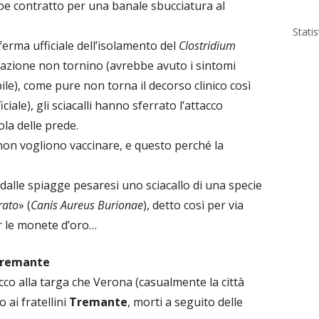
be contratto per una banale sbucciatura al
Stati
rma ufficiale dell’isolamento del
Clostridium
bazione non tornino (avrebbe avuto i sintomi
e), come pure non torna il decorso clinico così
ciale), gli sciacalli hanno sferrato l’attacco
ola delle prede.
 non vogliono vaccinare, e questo perché la
 dalle spiagge pesaresi uno sciacallo di una specie
rato
» (
Canis Aureus Burionae
), detto così per via
er le monete d’oro…
 Tremante
cco alla targa che Verona (casualmente la città
 ai fratellini
Tremante
, morti a seguito delle