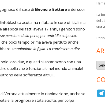
Hamer
ognoso è il caso di
Eleonora Bottaro
e dei suoi
La bol
della 
foblastica acuta, ha rifiutato le cure ufficiali ma,
una t
all’epoca dei fatti aveva 17 anni, i genitori sono
 sospensione della pena, per omicidio colposo
».
L’enn
ori, che poco tempo prima aveva perduto anche
rebbero «
manipolato la figlia. La convinsero a dire
AR
i solo loro due, e questi si accaniscono con una
Archi
lidire quella che è funzionale nel mondo animale!
utrono della sofferenza altrui…
CO
 di Verona attualmente in rianimazione, anche se
bata e la prognosi è stata sciolta, per colpa