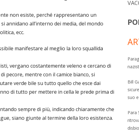
VAC
lmente non esiste, perché rappresentano un
PO
 si annidano all’interno dei media, del mondo
litica, ecc.
AR
sibile manifestare al meglio la loro squallida
Parag
alisti, vergano costantemente veleno e cercano di
nazis
di pecore, mentre con il camice bianco, si
Bill 
utare verde bile su tutto quello che esce dai
sicure
anno di tutto per mettere in cella le prede prima di
suo e
mentando sempre di più, indicando chiaramente che
Para 
gue, siano giunte al termine della loro esistenza.
ritro
disbi