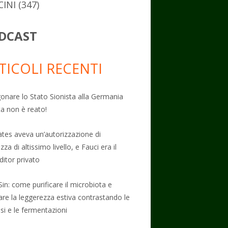
CINI
(347)
DCAST
TICOLI RECENTI
onare lo Stato Sionista alla Germania
ta non è reato!
Gates aveva un’autorizzazione di
zza di altissimo livello, e Fauci era il
ditor privato
Sin: come purificare il microbiota e
vare la leggerezza estiva contrastando le
osi e le fermentazioni