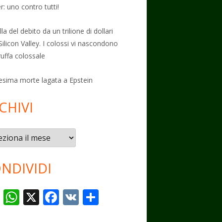
: uno contro tutti!
la del debito da un trilione di dollari
Silicon Valley. I colossi vi nascondono
ruffa colossale
esima morte lagata a Epstein
CHIVI
vi
NDIVIDI
T
W
X
F
V
C
el
h
ac
K
o