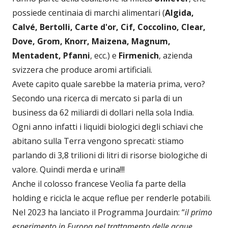
possiede centinaia di marchi alimentari (
Algida,
Calvé, Bertolli, Carte d'or, Cif, Coccolino, Clear,
Dove, Grom, Knorr, Maizena, Magnum,
Mentadent, Pfanni
, ecc.) e
Firmenich
, azienda
svizzera che produce aromi artificiali.
Avete capito quale sarebbe la materia prima, vero?
Secondo una ricerca di mercato si parla di un
business da 62 miliardi di dollari nella sola India.
Ogni anno infatti i liquidi biologici degli schiavi che
abitano sulla Terra vengono sprecati: stiamo
parlando di 3,8 trilioni di litri di risorse biologiche di
valore. Quindi merda e urina!!!
Anche il colosso francese Veolia fa parte della
holding e ricicla le acque reflue per renderle potabili.
Nel 2023 ha lanciato il Programma Jourdain: “
il primo
esperimento in Europa nel trattamento delle acque