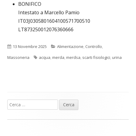
BONIFICO
Intestato a Marcello Pamio
IT03J0305801604100571700510
LT873250012076360666
Pubblicato
Categorie
13 Novembre 2025
Alimentazione
,
Controllo
,
Tag
Massoneria
acqua
,
merda
,
merdsa
,
scarti fisiologici
,
urina
Ricerca
Barra
per:
laterale
principale