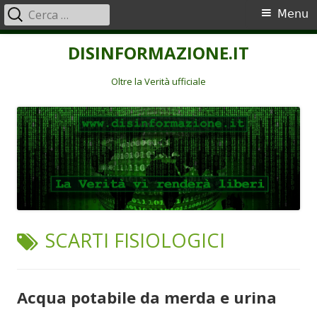
Ricerca
Menu
Menu
per:
principale
Vai
DISINFORMAZIONE.IT
al
contenuto
Oltre la Verità ufficiale
TAG:
SCARTI FISIOLOGICI
Acqua potabile da merda e urina