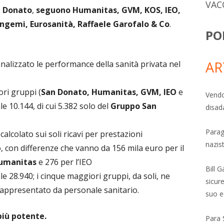
VAC
n Donato
,
seguono Humanitas, GVM, KOS, IEO,
ingemi, Eurosanità, Raffaele Garofalo & Co
.
PO
AR
nalizzato le performance della sanità privata nel
ri gruppi (
San Donato, Humanitas, GVM, IEO
e
Vendo
ale 10.144, di cui 5.382 solo del
Gruppo San
disad
Parag
calcolato sui soli ricavi per prestazioni
nazis
o, con differenze che vanno da 156 mila euro per il
umanitas
e 276 per l’IEO
Bill 
e 28.940; i cinque maggiori gruppi, da soli, ne
sicure
 rappresentato da personale sanitario.
suo e
più potente.
Para 