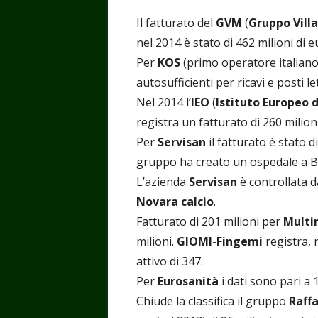
Il fatturato del
GVM
(
Gruppo Vill
nel 2014 è stato di 462 milioni di eu
Per
KOS
(primo operatore italiano
autosufficienti per ricavi e posti l
Nel 2014 l’
IEO
(
Istituto Europeo 
registra un fatturato di 260 milioni,
Per
Servisan
il fatturato è stato di
gruppo ha creato un ospedale a Buc
L’azienda
Servisan
è controllata d
Novara calcio
.
Fatturato di 201 milioni per
Multi
milioni.
GIOMI-Fingemi
registra, 
attivo di 347.
Per
Eurosanità
i dati sono pari a 
Chiude la classifica il gruppo
Raff