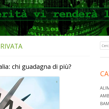
PRIVATA
Ricer
Ba
per:
lat
talia: chi guadagna di più?
pri
CA
ALI
AMB
BAM