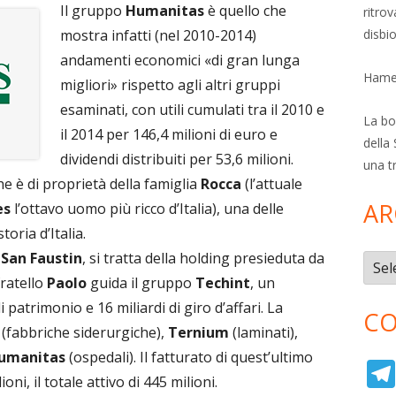
Il gruppo
Humanitas
è quello che
ritro
mostra infatti (nel 2010-2014)
disbi
andamenti economici «di gran lunga
Hamer
migliori» rispetto agli altri gruppi
esaminati, con utili cumulati tra il 2010 e
La bol
il 2014 per 146,4 milioni di euro e
della 
dividendi distribuiti per 53,6 milioni.
una t
he è di proprietà della famiglia
Rocca
(l’attuale
AR
es
l’ottavo uomo più ricco d’Italia), una delle
toria d’Italia.
a
San Faustin
, si tratta della holding presieduta da
Archi
fratello
Paolo
guida il gruppo
Techint
, un
i patrimonio e 16 miliardi di giro d’affari. La
CO
(fabbriche siderurgiche),
Ternium
(laminati),
umanitas
(ospedali). Il fatturato di quest’ultimo
ni, il totale attivo di 445 milioni.