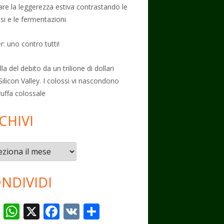
vare la leggerezza estiva contrastando le
osi e le fermentazioni
: uno contro tutti!
la del debito da un trilione di dollari
Silicon Valley. I colossi vi nascondono
ruffa colossale
CHIVI
vi
NDIVIDI
T
W
X
F
V
C