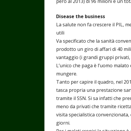
però al 2013) di 96 milioni e un tot
Disease the business
La salute non fa crescere il PIL, me
utili
Va specificato che la sanità conve
prodotto un giro di affari di 40 mi
vantaggio (i grandi gruppi privati,
L’unico che paga è l’uomo malato
mungere.
Tanto per capire il quadro, nel 20
tasca propria una prestazione san
tramite il SSN. Si sa infatti che 
meno da privati che tramite ricett
visita specialistica convenzionata
giorni.
Per i malati cronici la situazione 