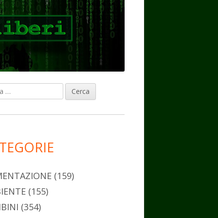
ca
rra
erale
ncipale
TEGORIE
MENTAZIONE
(159)
IENTE
(155)
BINI
(354)