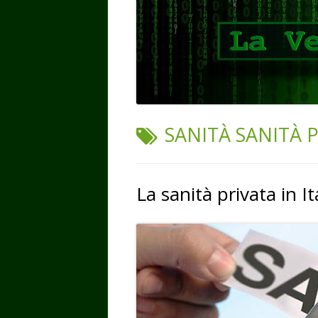
TAG:
SANITÀ SANITÀ 
La sanità privata in I