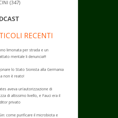
CINI
(347)
DCAST
TICOLI RECENTI
no limonata per strada e un
attato mentale li denuncia!!!
onare lo Stato Sionista alla Germania
ta non è reato!
Gates aveva un’autorizzazione di
zza di altissimo livello, e Fauci era il
ditor privato
Sin: come purificare il microbiota e