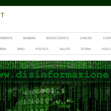
IT
AMBIENTE
BAMBINI
BIODECODIFICA
CANCRO
CON
ERIA
NWO
POLITICA
SALUTE
STORIA
PODC