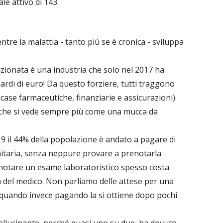
ale attivo di 143.
ntre la malattia - tanto più se è cronica - sviluppa
nzionata è una industria che solo nel 2017 ha
liardi di euro! Da questo forziere, tutti traggono
 case farmaceutiche, finanziarie e assicurazioni).
 che si vede sempre più come una mucca da
19 il 44% della popolazione è andato a pagare di
itaria, senza neppure provare a prenotarla
prenotare un esame laboratoristico spesso costa
a del medico. Non parliamo delle attese per una
, quando invece pagando la si ottiene dopo pochi
è allucinante, perché quasi uno su due, ha dovuto