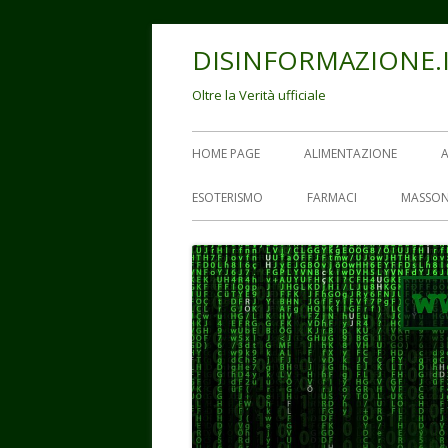
Vai
DISINFORMAZIONE.
al
contenuto
Oltre la Verità ufficiale
Menu
HOME PAGE
ALIMENTAZIONE
principale
ESOTERISMO
FARMACI
MASSON