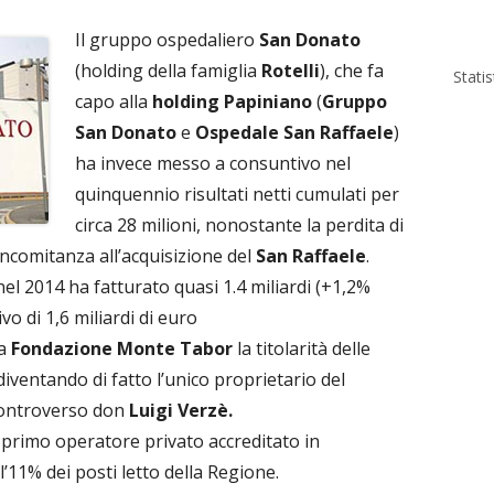
Il gruppo ospedaliero
San Donato
(holding della famiglia
Rotelli
), che fa
Stati
capo alla
holding Papiniano
(
Gruppo
San Donato
e
Ospedale San Raffaele
)
ha invece messo a consuntivo nel
quinquennio risultati netti cumulati per
circa 28 milioni, nonostante la perdita di
oncomitanza all’acquisizione del
San Raffaele
.
el 2014 ha fatturato quasi 1.4 miliardi (+1,2%
vo di 1,6 miliardi di euro
la
Fondazione Monte Tabor
la titolarità delle
iventando di fatto l’unico proprietario del
controverso don
Luigi Verzè.
l primo operatore privato accreditato in
’11% dei posti letto della Regione.