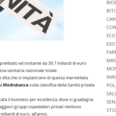
BIO
BIT
CAN
CON
ECO
ESO
FAR
MAS
relibato ed invitante da 39,7 miliardi di euro
MO
pesa sanitaria nazionale totale.
NW
e dita che si impiastrano di questa marmellata
da
Mediobanca
sulla classifica della Sanità privata
POL
SAL
tata il business per eccellenza, dove si guadagna
SEN
maggiori gruppi ospedalieri privati mettono
STO
miliardi di euro, all’anno.