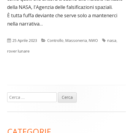
della NASA, l'Agenzia delle falsificazioni spaziali.
È tutta fuffa deviante che serve solo a mantenerci
nella narrativa…
Pubblicato
Categorie
Tag
25 Aprile 2023
Controllo
,
Massoneria
,
NWO
nasa
,
rover lunare
Ricerca
Barra
per:
laterale
principale
CATEGORIE