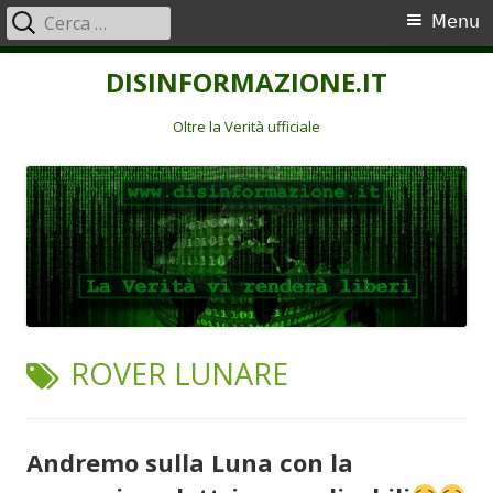
Ricerca
Menu
Menu
per:
principale
Vai
DISINFORMAZIONE.IT
al
contenuto
Oltre la Verità ufficiale
TAG:
ROVER LUNARE
Andremo sulla Luna con la