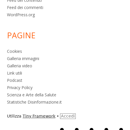
Feed dei contenuti
Feed dei commenti
WordPress.org
PAGINE
Cookies
Galleria immagini
Galleria video
Link utili
Podcast
Privacy Policy
Scienza e Arte della Salute
Statistiche Disinformazione.it
Utilizza
Tiny Framework
•
Accedi
Home
Alimentazione
Ambiente
Bambini
Bio