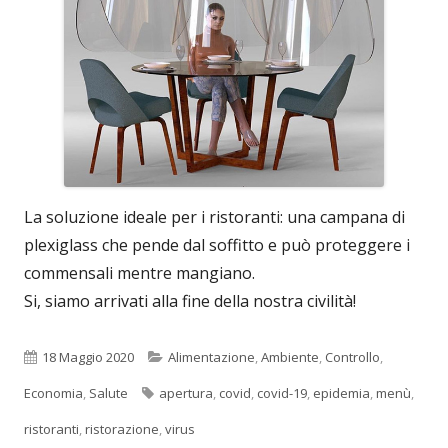
La soluzione ideale per i ristoranti: una campana di
plexiglass che pende dal soffitto e può proteggere i
commensali mentre mangiano.
Si, siamo arrivati alla fine della nostra civilità!
Pubblicato
Categorie
18 Maggio 2020
Alimentazione
,
Ambiente
,
Controllo
,
Tag
Economia
,
Salute
apertura
,
covid
,
covid-19
,
epidemia
,
menù
,
ristoranti
,
ristorazione
,
virus