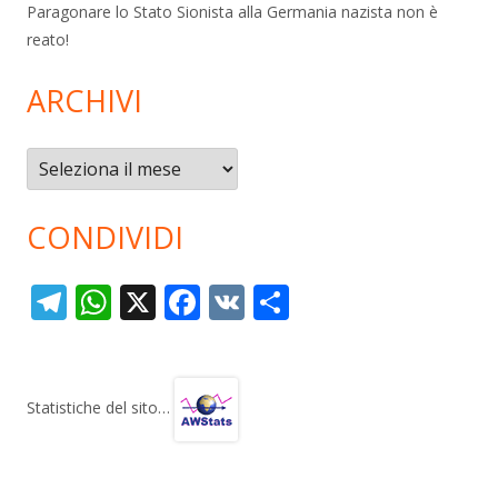
Paragonare lo Stato Sionista alla Germania nazista non è
reato!
ARCHIVI
Archivi
CONDIVIDI
T
W
X
F
V
C
el
h
ac
K
o
e
at
e
n
gr
s
b
di
Statistiche del sito…
a
A
o
vi
m
p
o
di