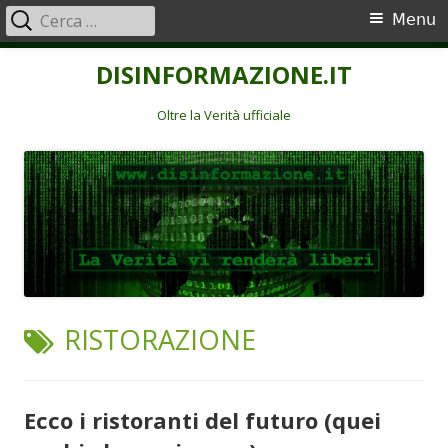
Ricerca
Menu
Menu
per:
principale
Vai
DISINFORMAZIONE.IT
al
contenuto
Oltre la Verità ufficiale
TAG:
RISTORAZIONE
Ecco i ristoranti del futuro (quei