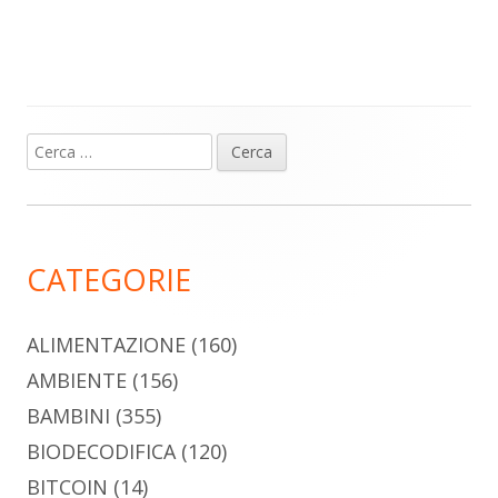
Ricerca
Barra
per:
laterale
principale
CATEGORIE
ALIMENTAZIONE
(160)
AMBIENTE
(156)
BAMBINI
(355)
BIODECODIFICA
(120)
BITCOIN
(14)