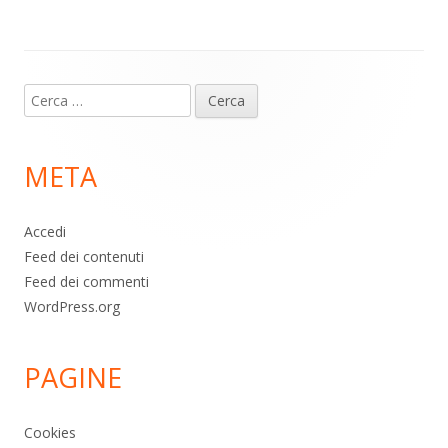
p
k
Contenuto
Ricerca
piè
per:
di
META
pagina
Accedi
Feed dei contenuti
Feed dei commenti
WordPress.org
PAGINE
Cookies