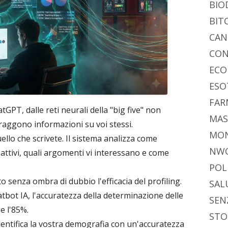
BIO
BIT
CAN
CON
ECO
ESO
FAR
GPT, dalle reti neurali della "big five" non
MAS
straggono informazioni su voi stessi.
MO
uello che scrivete. Il sistema analizza come
NW
 attivi, quali argomenti vi interessano e come
POL
 senza ombra di dubbio l'efficacia del profiling.
SAL
atbot IA, l'accuratezza della determinazione delle
SEN
e l'85%.
STO
identifica la vostra demografia con un'accuratezza