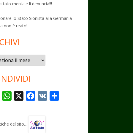
attato mentale li denuncia!!!
onare lo Stato Sionista alla Germania
ta non è reato!
CHIVI
vi
NDIVIDI
T
W
X
F
V
C
el
h
ac
K
o
e
at
e
n
gr
s
b
di
stiche del sito…