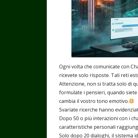
Ogni volta che comunicate con Chat
ricevete solo risposte. Tali reti e
Attenzione, non si tratta solo di q
formulate i pensieri, quando siete
cambia il vostro tono emotivo.
Svariate ricerche hanno evidenziato
Dopo 50 o più interazioni con i ch
caratteristiche personali raggiung
Solo dopo 20 dialoghi, il sistema 