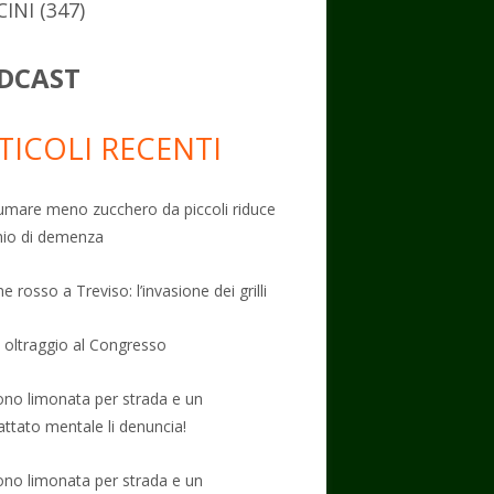
CINI
(347)
DCAST
TICOLI RECENTI
mare meno zucchero da piccoli riduce
schio di demenza
e rosso a Treviso: l’invasione dei grilli
: oltraggio al Congresso
no limonata per strada e un
attato mentale li denuncia!
no limonata per strada e un