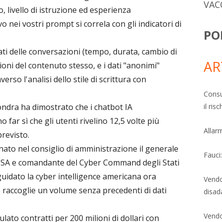
VAC
o, livello di istruzione ed esperienza
o nei vostri prompt si correla con gli indicatori di
PO
ti delle conversazioni (tempo, durata, cambio di
AR
ni del contenuto stesso, e i dati "anonimi"
erso l'analisi dello stile di scrittura con
Consu
il ri
ondra ha dimostrato che i chatbot IA
ar sì che gli utenti rivelino 12,5 volte più
Allarm
revisto.
to nel consiglio di amministrazione il generale
Fauci
'NSA e comandante del Cyber Command degli Stati
guidato la cyber intelligence americana ora
Vendo
 raccoglie un volume senza precedenti di dati
disad
Vendo
ulato contratti per 200 milioni di dollari con