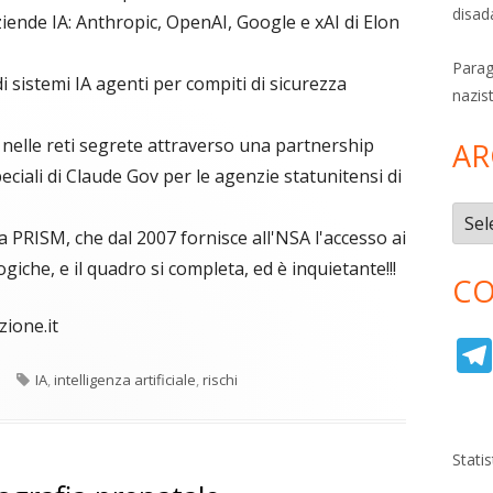
disad
ziende IA: Anthropic, OpenAI, Google e xAI di Elon
Parag
i sistemi IA agenti per compiti di sicurezza
nazis
 nelle reti segrete attraverso una partnership
AR
eciali di Claude Gov per le agenzie statunitensi di
Archi
PRISM, che dal 2007 fornisce all'NSA l'accesso ai
ogiche, e il quadro si completa, ed è inquietante!!!
CO
zione.it
Tag
a
IA
,
intelligenza artificiale
,
rischi
Stati