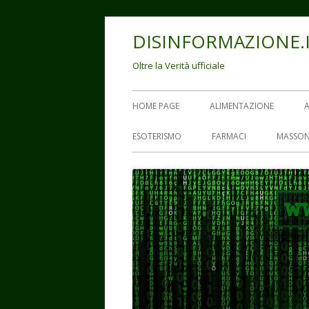
Vai
DISINFORMAZIONE.
al
contenuto
Oltre la Verità ufficiale
Menu
HOME PAGE
ALIMENTAZIONE
principale
ESOTERISMO
FARMACI
MASSON