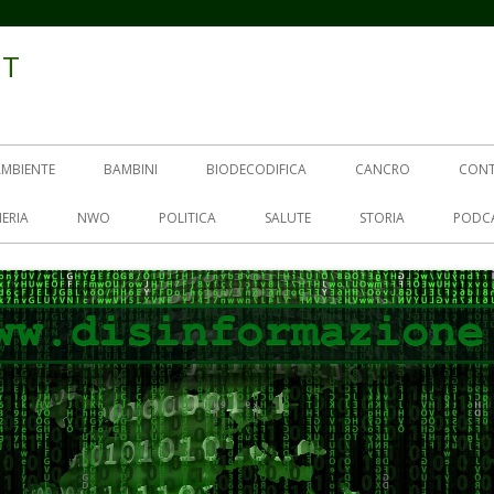
IT
AMBIENTE
BAMBINI
BIODECODIFICA
CANCRO
CON
ERIA
NWO
POLITICA
SALUTE
STORIA
PODC