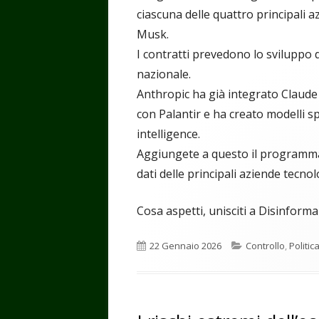
ciascuna delle quattro principali a
Musk.
I contratti prevedono lo sviluppo d
nazionale.
Anthropic ha già integrato Claude
con Palantir e ha creato modelli sp
intelligence.
Aggiungete a questo il programma 
dati delle principali aziende tecnol
Cosa aspetti, unisciti a Disinforma
Pubblicato
Categorie
22 Gennaio 2026
Controllo
,
Politic