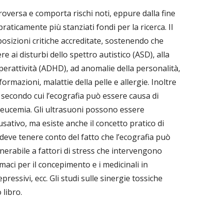
roversa e comporta rischi noti, eppure dalla fine
raticamente più stanziati fondi per la ricerca. Il
 posizioni critiche accreditate, sostenendo che
e ai disturbi dello spettro autistico (ASD), alla
iperattività (ADHD), ad anomalie della personalità,
ormazioni, malattie della pelle e allergie. Inoltre
i secondo cui l’ecografia può essere causa di
e leucemia. Gli ultrasuoni possono essere
usativo, ma esiste anche il concetto pratico di
i deve tenere conto del fatto che l’ecografia può
erabile a fattori di stress che intervengono
aci per il concepimento e i medicinali in
epressivi, ecc. Gli studi sulle sinergie tossiche
 libro.