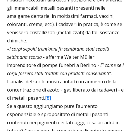
gli immancabili metalli pesanti (presenti nelle
amalgame dentarie, in moltissimi farmaci, vaccini,
coloranti, creme, ecc.). I cadaveri in pratica, è come se
venissero cristallizzati (metallizzati) da tali sostanze
chimiche.
«
I corpi sepolti trent’anni fa sembrano stati sepolti
settimana scorsa
- afferma Walter Müller,
imprenditore di pompe funebri a Berlino -
E’ come se i
corpi fossero stati trattati con prodotti conservanti”.
L’analisi del suolo mostra infatti un aumento della
concentrazione di azoto - gas liberato dai cadaveri - e
di metalli pesanti.
[8]
Se a questo aggiungiamo pure l’aumento
esponenziale e spropositato di metalli pesanti
contenuti nei pigmenti dei tatuaggi, cosa accadrà in
futuro? Certamente la cremazione diventerà sempre