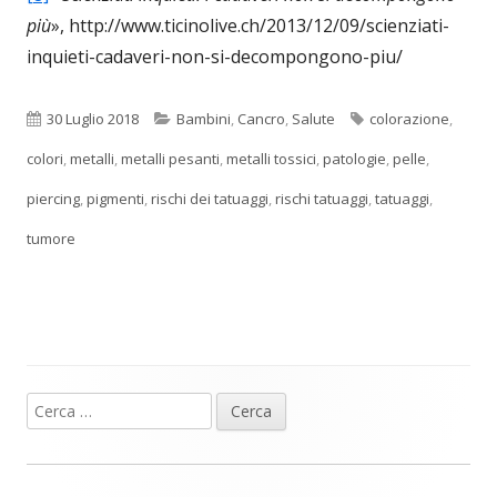
più
», http://www.ticinolive.ch/2013/12/09/scienziati-
inquieti-cadaveri-non-si-decompongono-piu/
Pubblicato
Categorie
Tag
30 Luglio 2018
Bambini
,
Cancro
,
Salute
colorazione
,
colori
,
metalli
,
metalli pesanti
,
metalli tossici
,
patologie
,
pelle
,
piercing
,
pigmenti
,
rischi dei tatuaggi
,
rischi tatuaggi
,
tatuaggi
,
tumore
Ricerca
Barra
per:
laterale