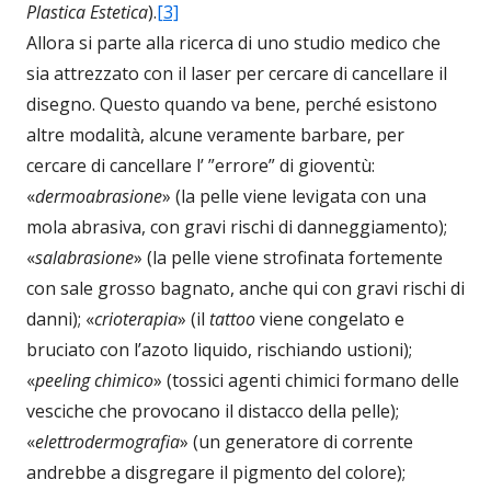
Plastica Estetica
).
[3]
Allora si parte alla ricerca di uno studio medico che
sia attrezzato con il laser per cercare di cancellare il
disegno. Questo quando va bene, perché esistono
altre modalità, alcune veramente barbare, per
cercare di cancellare l’ ”errore” di gioventù:
«
dermoabrasione
» (la pelle viene levigata con una
mola abrasiva, con gravi rischi di danneggiamento);
«
salabrasione
» (la pelle viene strofinata fortemente
con sale grosso bagnato, anche qui con gravi rischi di
danni); «
crioterapia
» (il
tattoo
viene congelato e
bruciato con l’azoto liquido, rischiando ustioni);
«
peeling chimico
» (tossici agenti chimici formano delle
vesciche che provocano il distacco della pelle);
«
elettrodermografia
» (un generatore di corrente
andrebbe a disgregare il pigmento del colore);