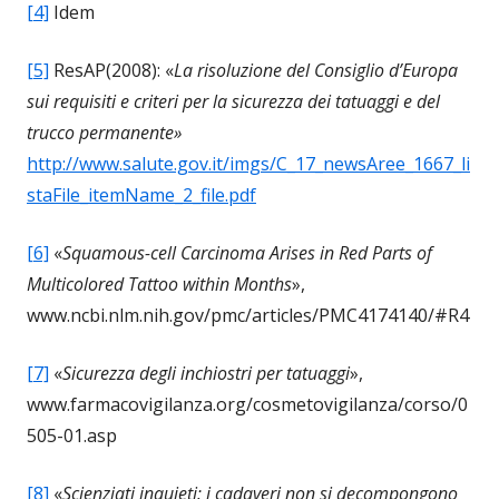
[4]
Idem
[5]
ResAP(2008): «
La risoluzione del Consiglio d’Europa
sui requisiti e criteri per la sicurezza dei tatuaggi e del
trucco permanente»
http://www.salute.gov.it/imgs/C_17_newsAree_1667_li
staFile_itemName_2_file.pdf
[6]
«
Squamous-cell Carcinoma Arises in Red Parts of
Multicolored Tattoo within Months
»,
www.ncbi.nlm.nih.gov/pmc/articles/PMC4174140/#R4
[7]
«
Sicurezza degli inchiostri per tatuaggi
»,
www.farmacovigilanza.org/cosmetovigilanza/corso/0
505-01.asp
[8]
«
Scienziati inquieti: i cadaveri non si decompongono