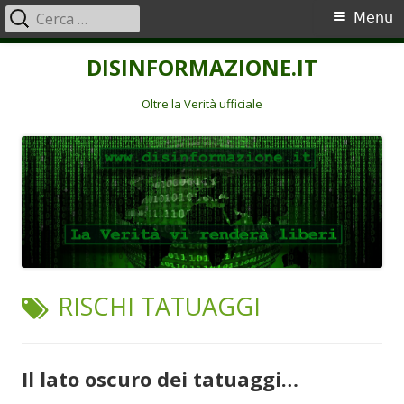
Ricerca
Menu
Menu
per:
principale
Vai
DISINFORMAZIONE.IT
al
contenuto
Oltre la Verità ufficiale
TAG:
RISCHI TATUAGGI
Il lato oscuro dei tatuaggi…