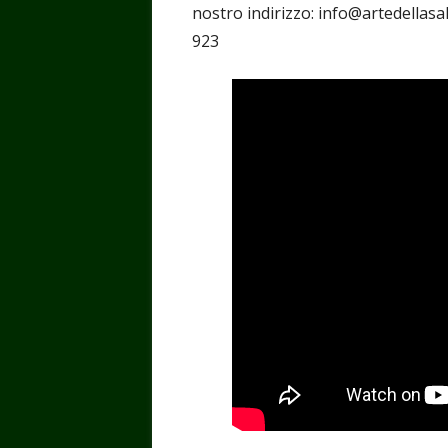
nostro indirizzo: info@artedellas
923