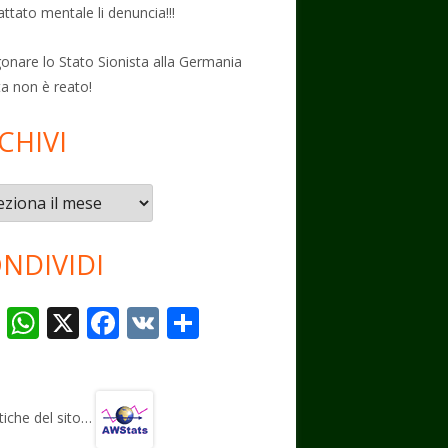
attato mentale li denuncia!!!
onare lo Stato Sionista alla Germania
ta non è reato!
CHIVI
vi
NDIVIDI
T
W
X
F
V
C
el
h
ac
K
o
e
at
e
n
gr
s
b
di
stiche del sito…