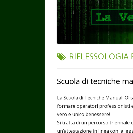
TAG:
RIFLESSOLOGIA
Scuola di tecniche ma
La Scuola di Tecniche Manuali Olist
formare operatori professionisti 
vero e unico benessere!
Si tratta di un percorso triennale c
un’attestazione in linea con la leg