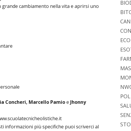
BIO
n grande cambiamento nella vita e aprirsi uno
BIT
CAN
CON
ECO
lantare
ESO
FAR
MAS
MO
NW
 personale
POL
ia Concheri, Marcello Pamio
e
Jhonny
SAL
SEN
ww.scuolatecnicheolistiche.it
STO
i informazioni più specifiche puoi scriverci al