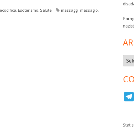
disad
Tag
ecodifica
,
Esoterismo
,
Salute
massaggi
,
massagio
,
a
Parag
nazis
AR
Archi
CO
Stati