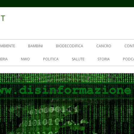
IT
AMBIENTE
BAMBINI
BIODECODIFICA
CANCRO
CON
ERIA
NWO
POLITICA
SALUTE
STORIA
PODC