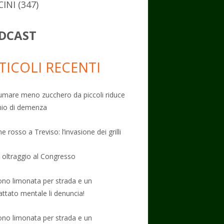
CINI
(347)
DCAST
TICOLI RECENTI
mare meno zucchero da piccoli riduce
schio di demenza
e rosso a Treviso: l’invasione dei grilli
: oltraggio al Congresso
no limonata per strada e un
attato mentale li denuncia!
no limonata per strada e un