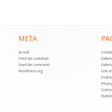
META
PA
Accedi
Cooki
Feed dei contenuti
Galler
Feed dei commenti
Galleri
WordPress.org
Link uti
Podca
Privac
Scienz
Statis