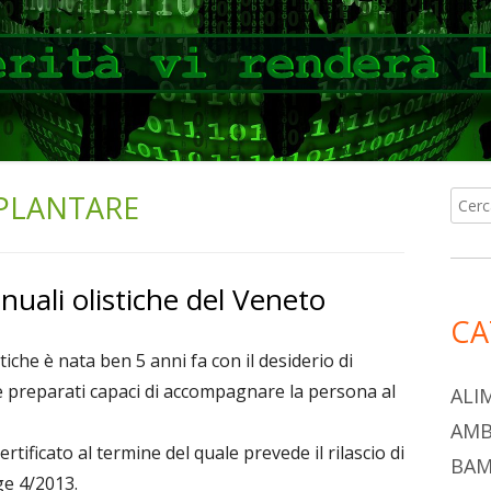
 PLANTARE
Ricer
Ba
per:
lat
nuali olistiche del Veneto
pri
CA
iche è nata ben 5 anni fa con il desiderio di
e preparati capaci di accompagnare la persona al
ALI
AMB
ertificato al termine del quale prevede il rilascio di
BAM
ge 4/2013.