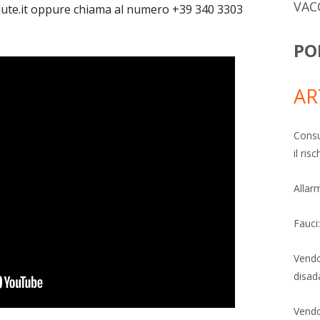
VAC
alute.it oppure chiama al numero +39 340 3303
PO
AR
Consu
il ri
Allarm
Fauci
Vendo
disad
Vendo