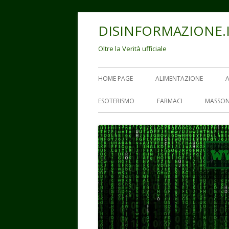
Vai
DISINFORMAZIONE.
al
contenuto
Oltre la Verità ufficiale
Menu
HOME PAGE
ALIMENTAZIONE
principale
ESOTERISMO
FARMACI
MASSON