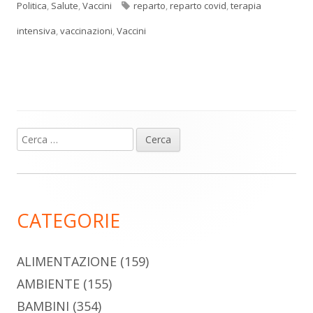
Tag
Politica
,
Salute
,
Vaccini
reparto
,
reparto covid
,
terapia
intensiva
,
vaccinazioni
,
Vaccini
Ricerca
Barra
per:
laterale
principale
CATEGORIE
ALIMENTAZIONE
(159)
AMBIENTE
(155)
BAMBINI
(354)