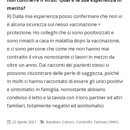
non contrarre il virus? Qual è la sua esperienza in
merito?
R) Dalla mia esperienza posso confermare che non vi
è alcuna sicurezza sul nesso vaccinazione =
protezione. Ho colleghi che si sono positivizzati e
sono rimasti a casa in malattia dopo la vaccinazione,
e ci sono persone che come me non hanno mai
contratto il virus nonostante ci lavori in mezzo da
oltre un anno. Dai racconti dei pazienti stessi si
possono riscontrare delle perle di saggezza, poiché
in molti ci hanno raccontato di essere gli unici positivi
e sintomatici in famiglia, nonostante abbiano
condiviso il letto e la tavola con il loro partner ed altri
familiari, totalmente negativi ed asintomatici.
Pubblicato
Categorie
22 Aprile 2021
Bambini
,
Cancro
,
Controllo
,
Farmaci
,
NWO
,