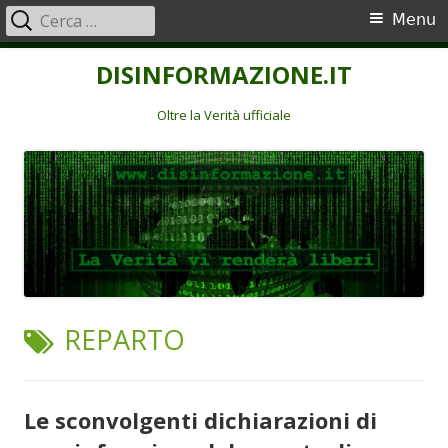
Ricerca
Menu
Menu
per:
principale
Vai
DISINFORMAZIONE.IT
al
contenuto
Oltre la Verità ufficiale
TAG:
REPARTO
Le sconvolgenti dichiarazioni di