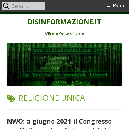
Ricerca
Menu
Menu
per:
principale
Vai
DISINFORMAZIONE.IT
al
contenuto
Oltre la Verità ufficiale
TAG:
RELIGIONE UNICA
NWO: a giugno 2021 il Congresso