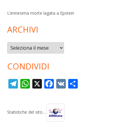
L’ennesima morte lagata a Epstein
ARCHIVI
Archivi
CONDIVIDI
T
W
X
F
V
C
el
h
ac
K
o
e
at
e
n
gr
s
b
di
Statistiche del sito…
a
A
o
vi
m
p
o
di