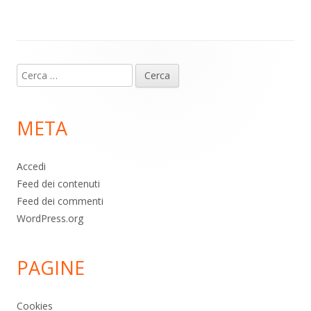
p
k
Contenuto
Ricerca
piè
per:
di
META
pagina
Accedi
Feed dei contenuti
Feed dei commenti
WordPress.org
PAGINE
Cookies