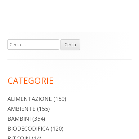
Ricerca
Barra
per:
laterale
principale
CATEGORIE
ALIMENTAZIONE
(159)
AMBIENTE
(155)
BAMBINI
(354)
BIODECODIFICA
(120)
BITCOIN
(14)