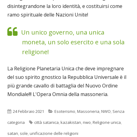
disintegrandone la loro identità, e costituirsi come
ramo spirituale delle Nazioni Unite!
Un unico governo, una unica
moneta, un solo esercito e una sola
religione!
La Religione Planetaria Unica che deve impregnare
del suo spirito gnostico la Repubblica Universale è il
più grande cavallo di battaglia del Nuovo Ordine
Mondiale!!! L'Opera Omnia della massoneria.
Pubblicato
Categorie
24 Febbraio 2021
Esoterismo
,
Massoneria
,
NWO
,
Senza
Tag
categoria
città satanica
,
kazakistan
,
nwo
,
Religione unica
,
satan
,
sole
,
unificazione delle religioni