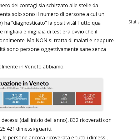
ro dei contagi sia schizzato alle stelle da
senta solo sono il numero di persone a cui un
Stati
) ha "diagnosticato" la positività! Tutto qua.
igliaia e migliaia di test era ovvio che il
ionalmente. Ma NON si tratta di malati e neppure
talità sono persone oggettivamente sane senza
ttualmente in Veneto abbiamo:
 decessi (dall'inizio dell'anno), 832 ricoverati con
 25.421 dimessi/guariti.
i, le persone ancora ricoverata e tutti i dimessi,