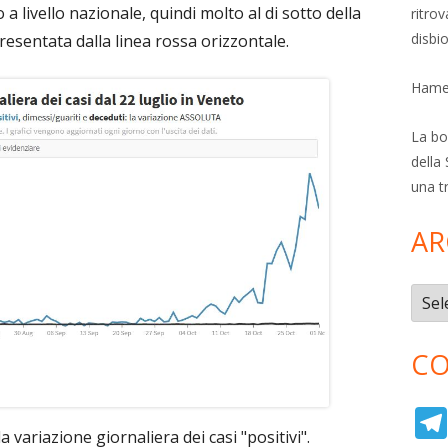
a livello nazionale, quindi molto al di sotto della
ritro
disbi
presentata dalla linea rossa orizzontale.
Hamer
La bol
della 
una t
AR
Archi
CO
a variazione giornaliera dei casi "positivi".