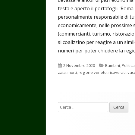
testa e aperto il portafogli "Roma
personalmente responsabile di tut
economicamente, nelle prossime se
(commercianti, turismo, ristorazion
si coalizzino per reagire a un simi
numeri per poter chiudere la regio
Pubblicato
Categorie
2 Novembre 2020
Bambini
,
Politica
zaia
,
morti
,
regione veneto
,
ricoverati
,
vacc
Contenuto
Ricerca
piè
per:
di
pagina