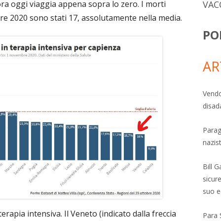
ra oggi viaggia appena sopra lo zero. I morti
VAC
bre 2020 sono stati 17, assolutamente nella media.
PO
AR
Vendo
disad
Parag
nazis
Bill 
sicure
suo e
erapia intensiva. Il Veneto (indicato dalla freccia
Para 