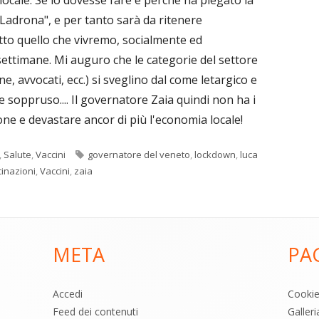
 Ladrona", e per tanto sarà da ritenere
to quello che vivremo, socialmente ed
ttimane. Mi auguro che le categorie del settore
e, avvocati, ecc.) si sveglino dal come letargico e
le soppruso.... Il governatore Zaia quindi non ha i
ne e devastare ancor di più l'economia locale!
Tag
,
Salute
,
Vaccini
governatore del veneto
,
lockdown
,
luca
inazioni
,
Vaccini
,
zaia
META
PA
Accedi
Cooki
Feed dei contenuti
Galler