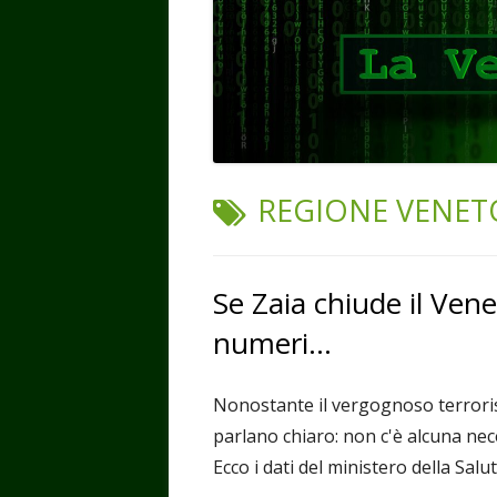
TAG:
REGIONE VENET
Se Zaia chiude il Ven
numeri…
Nonostante il vergognoso terroris
parlano chiaro: non c'è alcuna nece
Ecco i dati del ministero della Sal