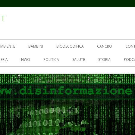
IT
AMBIENTE
BAMBINI
BIODECODIFICA
CANCRO
CON
ERIA
NWO
POLITICA
SALUTE
STORIA
PODC