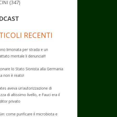
CINI
(347)
DCAST
TICOLI RECENTI
no limonata per strada e un
attato mentale li denuncia!!!
onare lo Stato Sionista alla Germania
ta non è reato!
Gates aveva un’autorizzazione di
zza di altissimo livello, e Fauci era il
ditor privato
Sin: come purificare il microbiota e