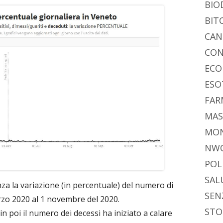
BIO
BIT
CAN
CON
ECO
ESO
FAR
MAS
MO
NW
POL
SAL
nza la variazione (in percentuale) del numero di
SEN
rzo 2020 al 1 novembre del 2020.
STO
in poi il numero dei decessi ha iniziato a calare