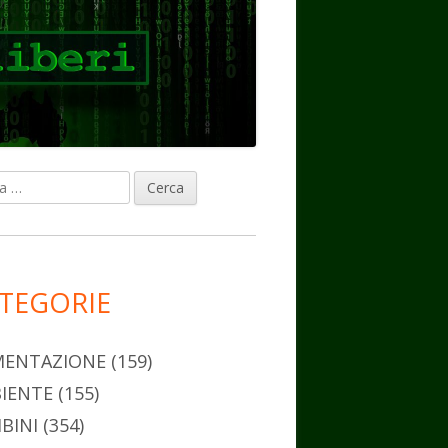
ca
rra
erale
ncipale
TEGORIE
MENTAZIONE
(159)
IENTE
(155)
BINI
(354)