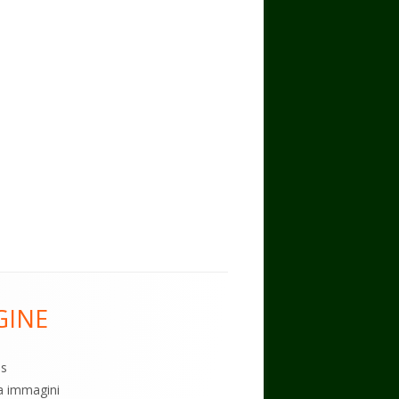
GINE
es
ia immagini