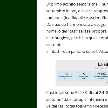
Di primo acchito sembra che il nume
settembre in poi, e invece rappre
tampone (inaffidabile e ascientifico
Da quando hanno iniato a eseguire m
numero dei "casi" salisse proporz
di contagiosi, perché la quasi to
sintomi!
E infatti i dati parlano da soli. A
Casi totali sono 59.253, di cui 2.418
sintomi, 132 in terapia intensiva e
Se dai casi totali togliamo i decess