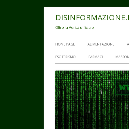
Vai
DISINFORMAZIONE.
al
contenuto
Oltre la Verità ufficiale
Menu
HOME PAGE
ALIMENTAZIONE
principale
ESOTERISMO
FARMACI
MASSON