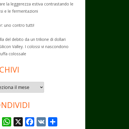
vare la leggerezza estiva contrastando le
osi e le fermentazioni
: uno contro tutti!
la del debito da un trilione di dollari
Silicon Valley. I colossi vi nascondono
ruffa colossale
CHIVI
vi
NDIVIDI
T
W
X
F
V
C