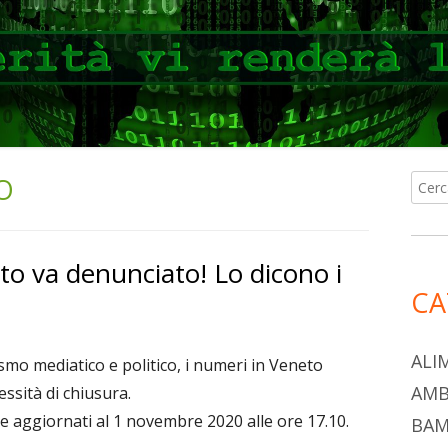
O
Ricer
Ba
per:
lat
eto va denunciato! Lo dicono i
pri
CA
ALI
mo mediatico e politico, i numeri in Veneto
AMB
ssità di chiusura.
ute aggiornati al 1 novembre 2020 alle ore 17.10.
BAM