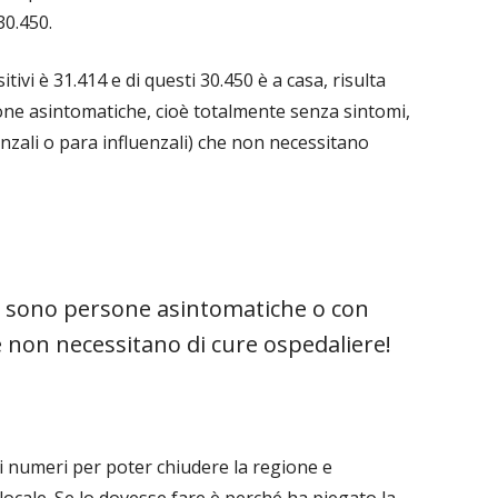
30.450.
itivi è 31.414 e di questi 30.450 è a casa, risulta
sone asintomatiche, cioè totalmente senza sintomi,
enzali o para influenzali) che non necessitano
si sono persone asintomatiche o con
e non necessitano di cure ospedaliere!
i numeri per poter chiudere la regione e
locale. Se lo dovesse fare è perché ha piegato la