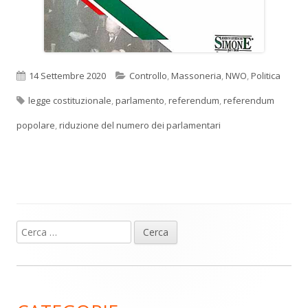
Pubblicato
Categorie
14 Settembre 2020
Controllo
,
Massoneria
,
NWO
,
Politica
Tag
legge costituzionale
,
parlamento
,
referendum
,
referendum
popolare
,
riduzione del numero dei parlamentari
Ricerca
Barra
per:
laterale
principale