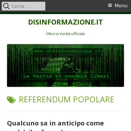
Ricerca
Menu
Menu
per:
principale
Vai
DISINFORMAZIONE.IT
al
contenuto
Oltre la Verità ufficiale
TAG:
REFERENDUM POPOLARE
Qualcuno sa in anticipo come