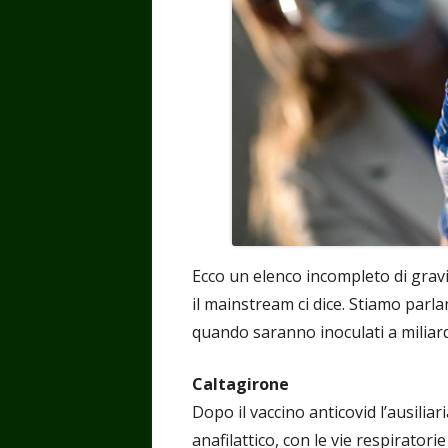
Ecco un elenco incompleto di gravi 
il mainstream ci dice. Stiamo parl
quando saranno inoculati a miliar
Caltagirone
Dopo il vaccino anticovid l’ausiliar
anafilattico, con le vie respiratori