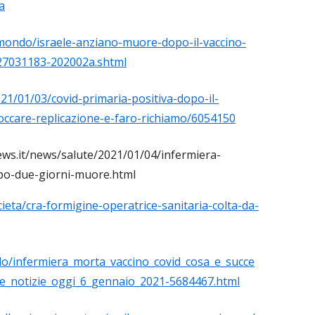
a
mondo/israele-anziano-muore-dopo-il-vaccino-
_27031183-202002a.shtml
021/01/03/covid-primaria-positiva-dopo-il-
bloccare-replicazione-e-faro-richiamo/6054150
ws.it/news/salute/2021/01/04/infermiera-
dopo-due-giorni-muore.html
ocieta/cra-formigine-operatrice-sanitaria-colta-da-
do/infermiera_morta_vaccino_covid_cosa_e_succe
e_notizie_oggi_6_gennaio_2021-5684467.html