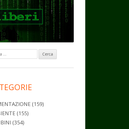
ca
rra
erale
ncipale
TEGORIE
MENTAZIONE
(159)
IENTE
(155)
BINI
(354)