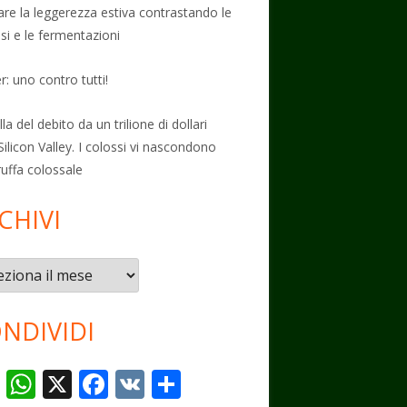
vare la leggerezza estiva contrastando le
osi e le fermentazioni
: uno contro tutti!
la del debito da un trilione di dollari
Silicon Valley. I colossi vi nascondono
ruffa colossale
CHIVI
vi
NDIVIDI
T
W
X
F
V
C