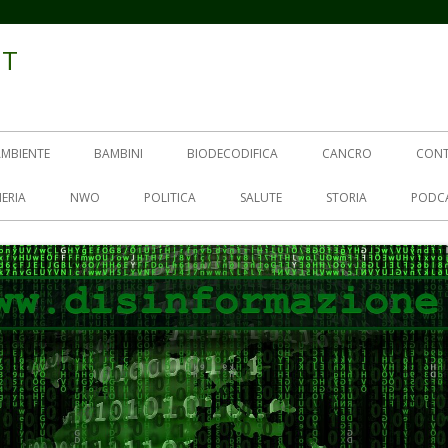
IT
AMBIENTE
BAMBINI
BIODECODIFICA
CANCRO
CON
ERIA
NWO
POLITICA
SALUTE
STORIA
PODC