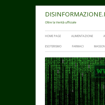
Vai
DISINFORMAZIONE.
al
contenuto
Oltre la Verità ufficiale
Menu
HOME PAGE
ALIMENTAZIONE
principale
ESOTERISMO
FARMACI
MASSON