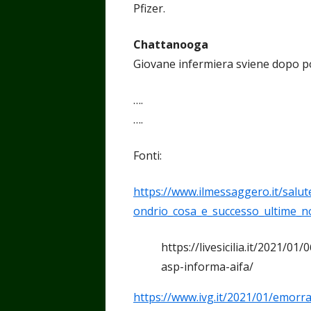
Pfizer.
Chattanooga
Giovane infermiera sviene dopo poc
….
….
Fonti:
https://www.ilmessaggero.it/salu
ondrio_cosa_e_successo_ultime_n
https://livesicilia.it/2021/01
asp-informa-aifa/
https://www.ivg.it/2021/01/emorra