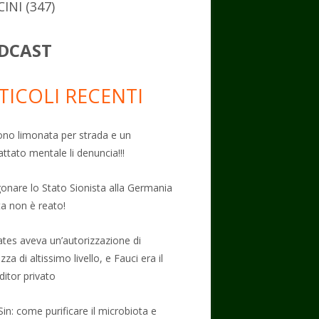
CINI
(347)
DCAST
TICOLI RECENTI
no limonata per strada e un
attato mentale li denuncia!!!
onare lo Stato Sionista alla Germania
ta non è reato!
Gates aveva un’autorizzazione di
zza di altissimo livello, e Fauci era il
ditor privato
Sin: come purificare il microbiota e