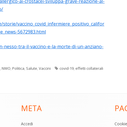
allergico-ai-crostacei-sviluppa-grave-reazione-al-
o/
/storie/vaccino_covid_infermiere_positivo_califor
zie_news-5672983.html
n-nesso-tra-il-vaccino-e-la-morte-di-un-anziano-
Tag
,
NWO
,
Politica
,
Salute
,
Vaccini
covid-19
,
effetti collaterali
META
PA
Accedi
Cooki