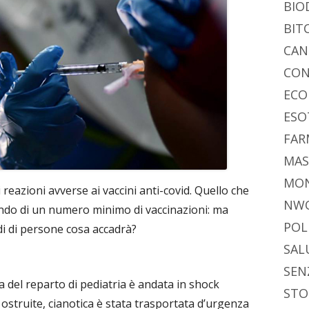
BIO
BIT
CAN
CON
ECO
ESO
FAR
MAS
MO
reazioni avverse ai vaccini anti-covid. Quello che
NW
ando di un numero minimo di vaccinazioni: ma
POL
di di persone cosa accadrà?
SAL
SEN
ia del reparto di pediatria è andata in shock
STO
e ostruite, cianotica è stata trasportata d’urgenza