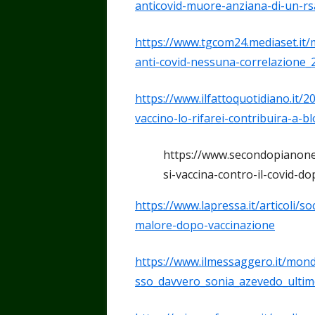
anticovid-muore-anziana-di-un-rs
https://www.tgcom24.mediaset.it/
anti-covid-nessuna-correlazione
https://www.ilfattoquotidiano.it/2
vaccino-lo-rifarei-contribuira-a-
https://www.secondopianone
si-vaccina-contro-il-covid-
https://www.lapressa.it/articoli/s
malore-dopo-vaccinazione
https://www.ilmessaggero.it/mon
sso_davvero_sonia_azevedo_ultim