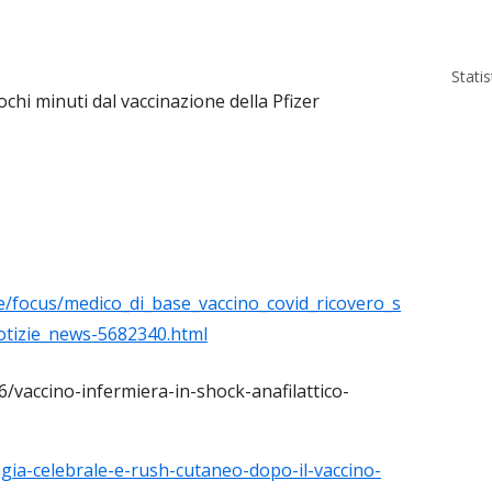
Stati
hi minuti dal vaccinazione della Pfizer
te/focus/medico_di_base_vaccino_covid_ricovero_s
otizie_news-5682340.html
/06/vaccino-infermiera-in-shock-anafilattico-
gia-celebrale-e-rush-cutaneo-dopo-il-vaccino-