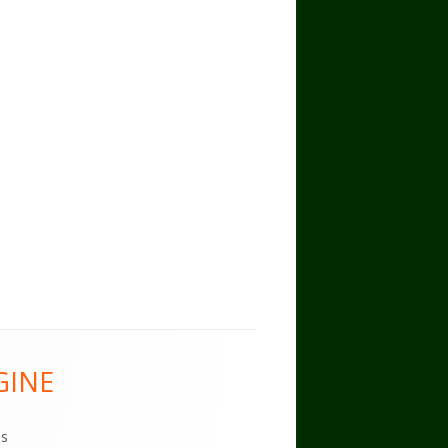
GINE
es