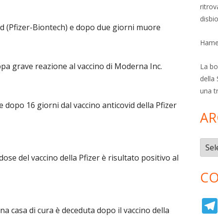
ritro
disbi
vid (Pfizer-Biontech) e dopo due giorni muore
Hamer
uppa grave reazione al vaccino di Moderna Inc.
La bol
della 
una t
opo 16 giorni dal vaccino anticovid della Pfizer
AR
Archi
ose del vaccino della Pfizer è risultato positivo al
CO
na casa di cura è deceduta dopo il vaccino della