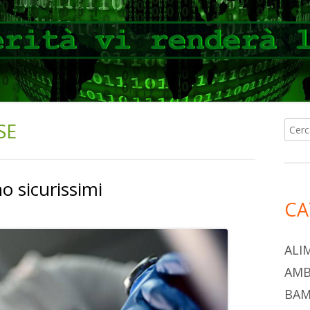
SE
Ricer
Ba
per:
lat
no sicurissimi
pri
CA
ALI
AMB
BAM