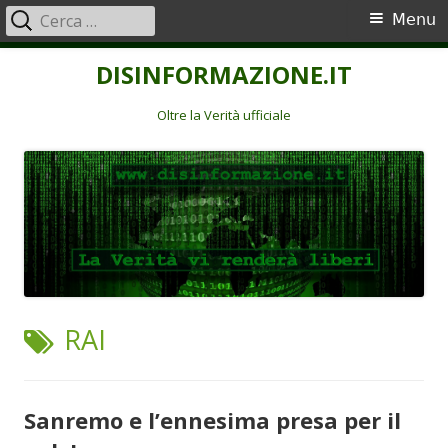
Ricerca
Menu
Menu
per:
principale
Vai
DISINFORMAZIONE.IT
al
contenuto
Oltre la Verità ufficiale
TAG:
RAI
Sanremo e l’ennesima presa per il