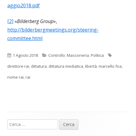
aggio2018.pdf
[2]
«
Bilderberg Group
»,
http://bilderbergmeetings.org/steering-
committee.html
Pubblicato
Categorie
Tag
1 Agosto 2018
Controllo
,
Massoneria
,
Politica
direttore rai
,
dittatura
,
dittatura mediatica
,
libertà
,
marcello foa
,
nome rai
,
rai
Ricerca
Barra
per: