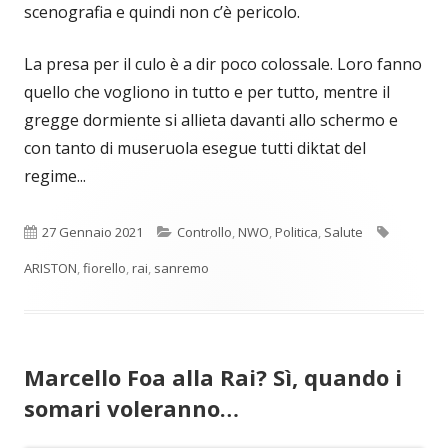
scenografia e quindi non c’è pericolo.
La presa per il culo è a dir poco colossale. Loro fanno
quello che vogliono in tutto e per tutto, mentre il
gregge dormiente si allieta davanti allo schermo e
con tanto di museruola esegue tutti diktat del
regime...
Pubblicato
Categorie
Tag
27 Gennaio 2021
Controllo
,
NWO
,
Politica
,
Salute
ARISTON
,
fiorello
,
rai
,
sanremo
Marcello Foa alla Rai? Sì, quando i
somari voleranno…