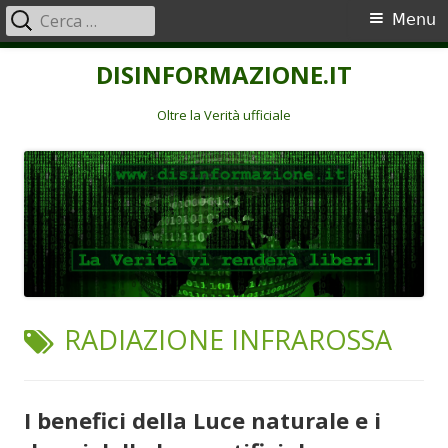
Ricerca
Menu
Menu
per:
principale
Vai
DISINFORMAZIONE.IT
al
contenuto
Oltre la Verità ufficiale
TAG:
RADIAZIONE INFRAROSSA
I benefici della Luce naturale e i