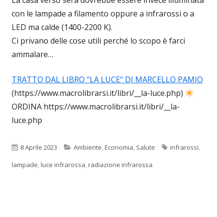
La casa verso sera dovrebbe essere invece illuminata
con le lampade a filamento oppure a infrarossi o a
LED ma calde (1400-2200 K).
Ci privano delle cose utili perché lo scopo è farci
ammalare…
TRATTO DAL LIBRO "LA LUCE" DI MARCELLO PAMIO
(https://www.macrolibrarsi.it/libri/__la-luce.php)
ORDINA https://www.macrolibrarsi.it/libri/__la-
luce.php
Pubblicato
Categorie
Tag
8 Aprile 2023
Ambiente
,
Economia
,
Salute
infrarossi
,
lampade
,
luce infrarossa
,
radiazione infrarossa