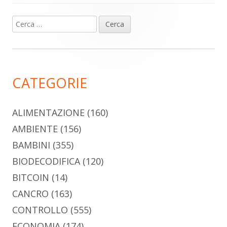
Ricerca
Barra
per:
laterale
principale
CATEGORIE
ALIMENTAZIONE
(160)
AMBIENTE
(156)
BAMBINI
(355)
BIODECODIFICA
(120)
BITCOIN
(14)
CANCRO
(163)
CONTROLLO
(555)
ECONOMIA
(174)