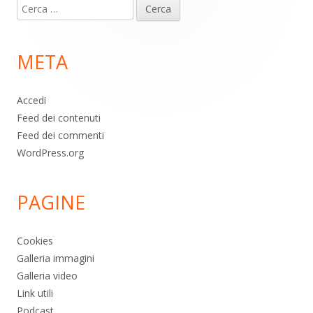
Ricerca
piè
per:
di
META
pagina
Accedi
Feed dei contenuti
Feed dei commenti
WordPress.org
PAGINE
Cookies
Galleria immagini
Galleria video
Link utili
Podcast