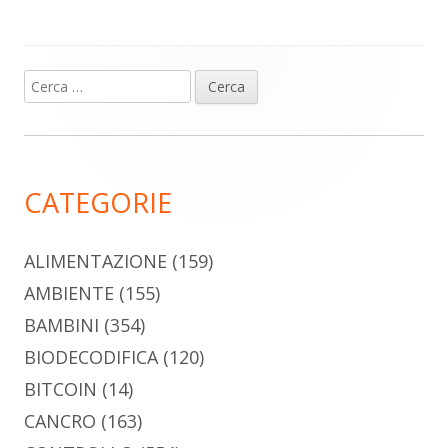
Ricerca
Barra
per:
laterale
principale
CATEGORIE
ALIMENTAZIONE
(159)
AMBIENTE
(155)
BAMBINI
(354)
BIODECODIFICA
(120)
BITCOIN
(14)
CANCRO
(163)