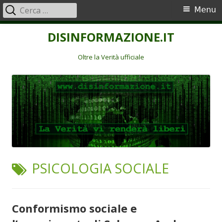
Ricerca
Menu
Menu
per:
principale
Vai
DISINFORMAZIONE.IT
al
contenuto
Oltre la Verità ufficiale
TAG:
PSICOLOGIA SOCIALE
Conformismo sociale e