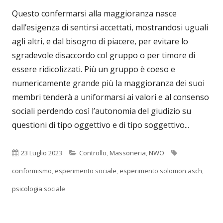
Questo confermarsi alla maggioranza nasce
dall’esigenza di sentirsi accettati, mostrandosi uguali
agli altri, e dal bisogno di piacere, per evitare lo
sgradevole disaccordo col gruppo o per timore di
essere ridicolizzati. Più un gruppo è coeso e
numericamente grande più la maggioranza dei suoi
membri tenderà a uniformarsi ai valori e al consenso
sociali perdendo così l’autonomia del giudizio su
questioni di tipo oggettivo e di tipo soggettivo...
Pubblicato
Categorie
Tag
23 Luglio 2023
Controllo
,
Massoneria
,
NWO
conformismo
,
esperimento sociale
,
esperimento solomon asch
,
psicologia sociale