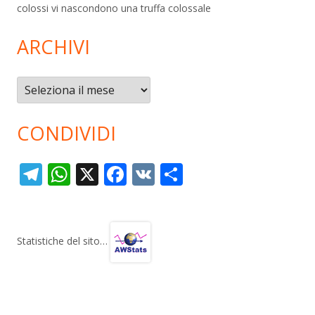
colossi vi nascondono una truffa colossale
ARCHIVI
Archivi
CONDIVIDI
T
W
X
F
V
C
el
h
ac
K
o
e
at
e
n
gr
s
b
di
Statistiche del sito…
a
A
o
vi
m
p
o
di
p
k