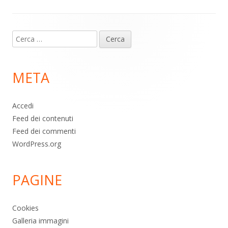
Contenuto
Ricerca
piè
per:
di
META
pagina
Accedi
Feed dei contenuti
Feed dei commenti
WordPress.org
PAGINE
Cookies
Galleria immagini