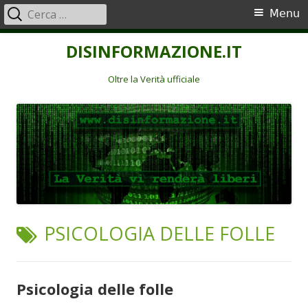
Ricerca
Menu
Menu
per:
principale
Vai
DISINFORMAZIONE.IT
al
contenuto
Oltre la Verità ufficiale
TAG:
PSICOLOGIA DELLE FOLLE
Psicologia delle folle