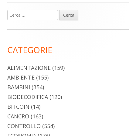
Ricerca
Barra
per:
laterale
principale
CATEGORIE
ALIMENTAZIONE
(159)
AMBIENTE
(155)
BAMBINI
(354)
BIODECODIFICA
(120)
BITCOIN
(14)
CANCRO
(163)
CONTROLLO
(554)
ECONOMIA
(173)