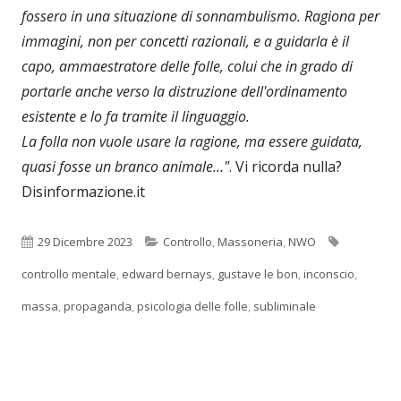
fossero in una situazione di sonnambulismo. Ragiona per
immagini, non per concetti razionali, e a guidarla è il
capo, ammaestratore delle folle, colui che in grado di
portarle anche verso la distruzione dell'ordinamento
esistente e lo fa tramite il linguaggio.
La folla non vuole usare la ragione, ma essere guidata,
quasi fosse un branco animale…"
. Vi ricorda nulla?
Disinformazione.it
Pubblicato
Categorie
Tag
29 Dicembre 2023
Controllo
,
Massoneria
,
NWO
controllo mentale
,
edward bernays
,
gustave le bon
,
inconscio
,
massa
,
propaganda
,
psicologia delle folle
,
subliminale