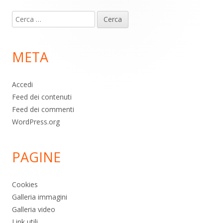
Contenuto
Ricerca
piè
per:
di
META
pagina
Accedi
Feed dei contenuti
Feed dei commenti
WordPress.org
PAGINE
Cookies
Galleria immagini
Galleria video
Link utili