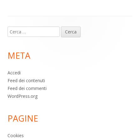
p
k
Contenuto
Ricerca
piè
per:
di
META
pagina
Accedi
Feed dei contenuti
Feed dei commenti
WordPress.org
PAGINE
Cookies