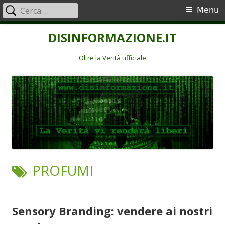
Ricerca
Menu
Menu
per:
principale
Vai
DISINFORMAZIONE.IT
al
contenuto
Oltre la Verità ufficiale
TAG:
PROFUMI
Sensory Branding: vendere ai nostri