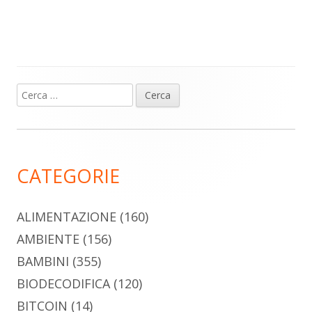
Ricerca
Barra
per:
laterale
principale
CATEGORIE
ALIMENTAZIONE
(160)
AMBIENTE
(156)
BAMBINI
(355)
BIODECODIFICA
(120)
BITCOIN
(14)