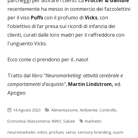
parcheggi per attirare i clienti. La
Procter & Gamble
recentemente ha messo in commercio dei fazzolettini
per il viso
Puffs
con il profumo di
Vicks
, con
l'obiettivo di far presa sui ricordi di infanzia dei
clienti, curati dalle loro madri per il raffreddore con
l'unguento Vicks.
Ecco come ci prendono per il...naso!
Tratto dal libro "
Neuromarketing: attività cerebrale e
comportamenti d'acquisto"
,
Martin Lindstrom,
ed.
Apogeo
Pubblicato
Categorie
14 Agosto 2023
Alimentazione
,
Ambiente
,
Controllo
,
Tag
Economia
,
Massoneria
,
NWO
,
Salute
marketin
,
neuromarketin
,
odori
,
profumi
,
sensi
,
sensory branding
,
suoni