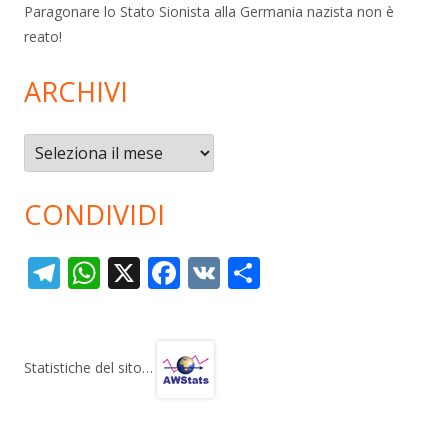
Paragonare lo Stato Sionista alla Germania nazista non è
reato!
ARCHIVI
Archivi
CONDIVIDI
T
W
X
F
V
C
el
h
ac
K
o
e
at
e
n
gr
s
b
di
Statistiche del sito…
a
A
o
vi
m
p
o
di