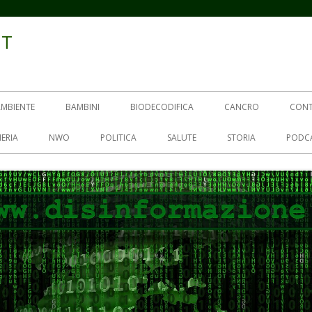
IT
AMBIENTE
BAMBINI
BIODECODIFICA
CANCRO
CON
ERIA
NWO
POLITICA
SALUTE
STORIA
PODC