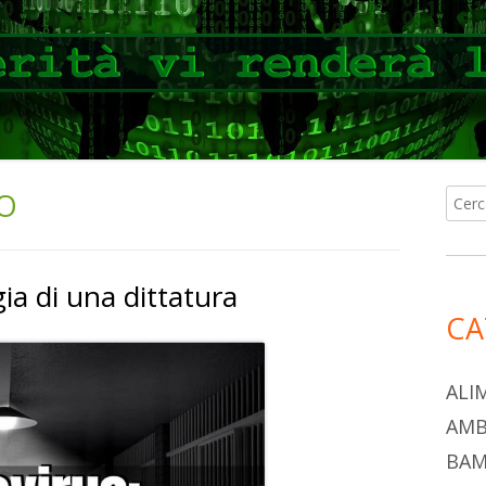
CO
Ricer
Ba
per:
lat
ia di una dittatura
pri
CA
ALI
AMB
BAM