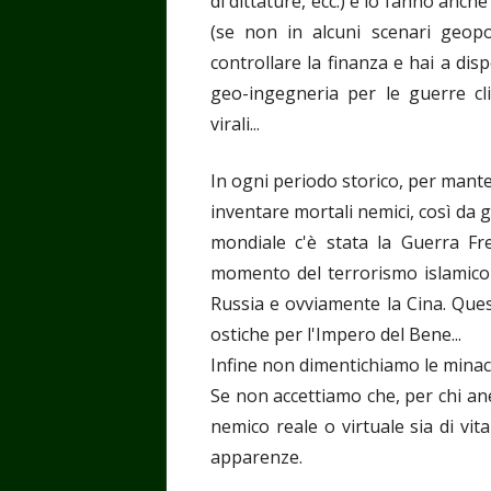
di dittature, ecc.) e lo fanno anche
(se non in alcuni scenari geopoli
controllare la finanza e hai a di
geo-ingegneria per le guerre cl
virali...
In ogni periodo storico, per mant
inventare mortali nemici, così da gi
mondiale c'è stata la Guerra Fre
momento del terrorismo islamico (
Russia e ovviamente la Cina. Ques
ostiche per l'Impero del Bene...
Infine non dimentichiamo le minacce 
Se non accettiamo che, per chi an
nemico reale o virtuale sia di vi
apparenze.