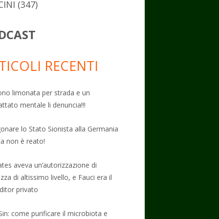
CINI
(347)
DCAST
TICOLI RECENTI
no limonata per strada e un
attato mentale li denuncia!!!
onare lo Stato Sionista alla Germania
ta non è reato!
Gates aveva un’autorizzazione di
zza di altissimo livello, e Fauci era il
ditor privato
Sin: come purificare il microbiota e