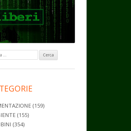
ca
rra
erale
ncipale
TEGORIE
MENTAZIONE
(159)
IENTE
(155)
BINI
(354)