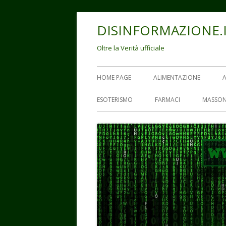
Vai
DISINFORMAZIONE.
al
contenuto
Oltre la Verità ufficiale
Menu
HOME PAGE
ALIMENTAZIONE
principale
ESOTERISMO
FARMACI
MASSON