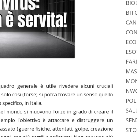
BIO
BIT
CAN
CON
ECO
ESO
FAR
MAS
MO
uadro generale è utile rivedere alcuni cruciali
NW
 solo così (forse) si potrà trovare un senso quello
POL
pecifico, in Italia.
SAL
nel mondo si muovono forze in grado di creare il
SEN
sempio l'obiettivo è attaccare e distruggere un
ssato (guerre fisiche, attentati, golpe, creazione
STO