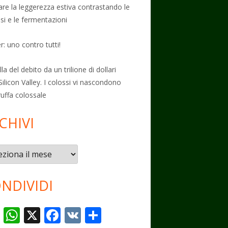
vare la leggerezza estiva contrastando le
osi e le fermentazioni
: uno contro tutti!
la del debito da un trilione di dollari
Silicon Valley. I colossi vi nascondono
ruffa colossale
CHIVI
vi
NDIVIDI
T
W
X
F
V
C