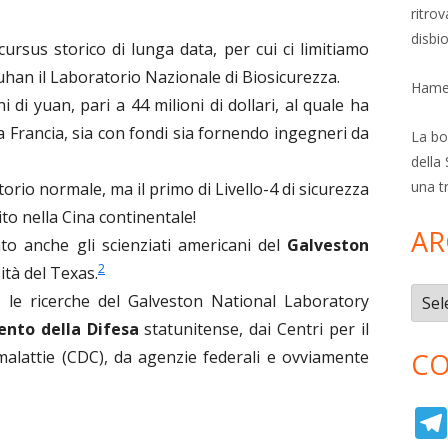
ritro
disbi
cursus storico di lunga data, per cui ci limitiamo
Wuhan il Laboratorio Nazionale di Biosicurezza.
Hamer
 di yuan, pari a 44 milioni di dollari, al quale ha
la Francia, sia con fondi sia fornendo ingegneri da
La bol
della 
una t
rio normale, ma il primo di Livello-4 di sicurezza
to nella Cina continentale!
AR
to anche gli scienziati americani del
Galveston
2
ità del Texas.
Archi
le ricerche del Galveston National Laboratory
ento della Difesa
statunitense, dai Centri per il
malattie (CDC), da agenzie federali e ovviamente
CO