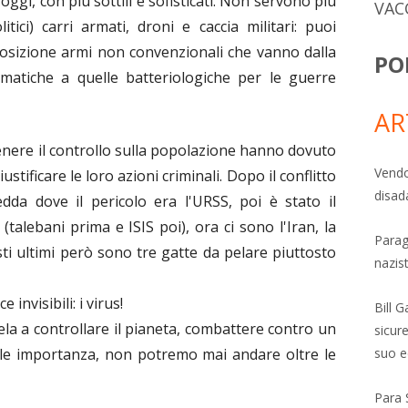
 oggi, con più sottili e sofisticati. Non servono più
VAC
tici) carri armati, droni e caccia militari: puoi
sposizione armi non convenzionali che vanno dalla
PO
imatiche a quelle batteriologiche per le guerre
AR
enere il controllo sulla popolazione hanno dovuto
Vendo
ustificare le loro azioni criminali. Dopo il conflitto
disad
dda dove il pericolo era l'URSS, poi è stato il
talebani prima e ISIS poi), ora ci sono l'Iran, la
Parag
ti ultimi però sono tre gatte da pelare piuttosto
nazis
invisibili: i virus!
Bill 
ela a controllare il pianeta, combattere contro un
sicure
tale importanza, non potremo mai andare oltre le
suo e
Para 