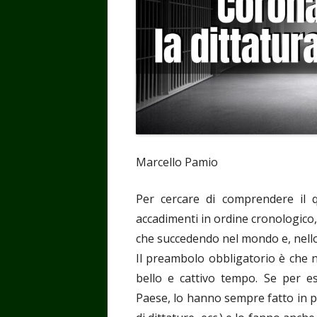
Marcello Pamio
Per cercare di comprendere il q
accadimenti in ordine cronologico,
che succedendo nel mondo e, nello s
Il preambolo obbligatorio è che 
bello e cattivo tempo. Se per e
Paese, lo hanno sempre fatto in pa