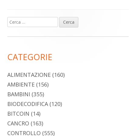
Ricerca
Barra
per:
laterale
principale
CATEGORIE
ALIMENTAZIONE
(160)
AMBIENTE
(156)
BAMBINI
(355)
BIODECODIFICA
(120)
BITCOIN
(14)
CANCRO
(163)
CONTROLLO
(555)