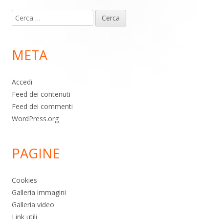
Contenuto
Ricerca
piè
per:
di
META
pagina
Accedi
Feed dei contenuti
Feed dei commenti
WordPress.org
PAGINE
Cookies
Galleria immagini
Galleria video
Link utili