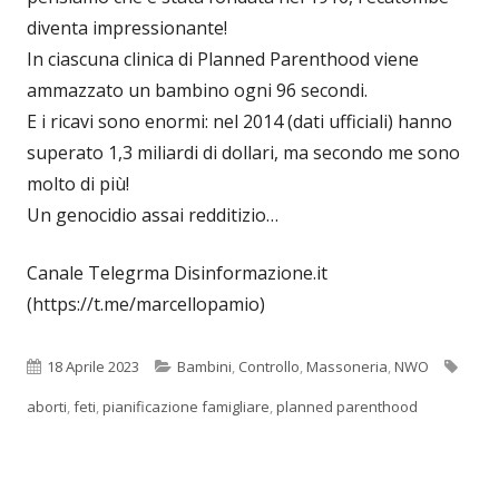
diventa impressionante!
In ciascuna clinica di Planned Parenthood viene
ammazzato un bambino ogni 96 secondi.
E i ricavi sono enormi: nel 2014 (dati ufficiali) hanno
superato 1,3 miliardi di dollari, ma secondo me sono
molto di più!
Un genocidio assai redditizio…
Canale Telegrma Disinformazione.it
(https://t.me/marcellopamio)
Pubblicato
Categorie
Tag
18 Aprile 2023
Bambini
,
Controllo
,
Massoneria
,
NWO
aborti
,
feti
,
pianificazione famigliare
,
planned parenthood