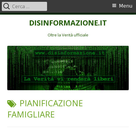
Ricerca
Menu
Menu
per:
principale
Vai
DISINFORMAZIONE.IT
al
contenuto
Oltre la Verità ufficiale
TAG:
PIANIFICAZIONE
FAMIGLIARE