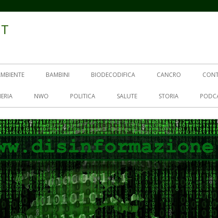
IT
AMBIENTE
BAMBINI
BIODECODIFICA
CANCRO
CON
ERIA
NWO
POLITICA
SALUTE
STORIA
PODC