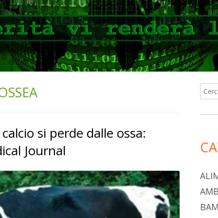
OSSEA
Ricer
Ba
per:
lat
 calcio si perde dalle ossa:
pri
CA
ical Journal
ALI
AMB
BAM