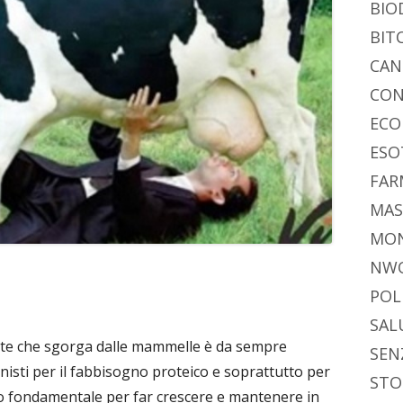
BIO
BIT
CAN
CON
ECO
ESO
FAR
MAS
MO
NW
POL
SAL
latte che sgorga dalle mammelle è da sempre
SEN
isti per il fabbisogno proteico e soprattutto per
STO
sto fondamentale per far crescere e mantenere in