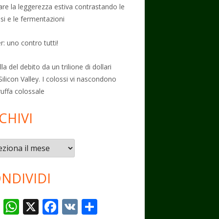
vare la leggerezza estiva contrastando le
osi e le fermentazioni
: uno contro tutti!
la del debito da un trilione di dollari
Silicon Valley. I colossi vi nascondono
ruffa colossale
CHIVI
vi
NDIVIDI
T
W
X
F
V
C