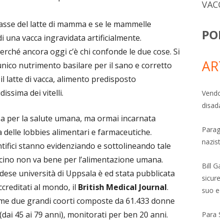
VAC
attasse del latte di mamma e se le mammelle
PO
i una vacca ingravidata artificialmente.
rché ancora oggi c’è chi confonde le due cose. Si
AR
unico nutrimento basilare per il sano e corretto
l latte di vacca, alimento predisposto
issima dei vitelli.
Vendo
disad
a per la salute umana, ma ormai incarnata
Parag
ia delle lobbies alimentari e farmaceutiche.
nazis
tifici stanno evidenziando e sottolineando tale
accino non va bene per l’alimentazione umana.
Bill 
edese università di Uppsala è ed stata pubblicata
sicure
ccreditati al mondo, il
British Medical Journal
.
suo e
ame due grandi coorti composte da 61.433 donne
 (dai 45 ai 79 anni), monitorati per ben 20 anni.
Para 