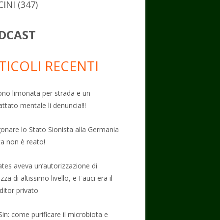
CINI
(347)
DCAST
TICOLI RECENTI
no limonata per strada e un
attato mentale li denuncia!!!
onare lo Stato Sionista alla Germania
ta non è reato!
Gates aveva un’autorizzazione di
zza di altissimo livello, e Fauci era il
ditor privato
Sin: come purificare il microbiota e