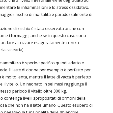
ato che a livello intestinale viene degradato ad
umentare le infiammazioni e lo stress ossidativo.
maggior rischio di mortalità e paradossalmente di
azione di rischio è stata osservata anche con
e come i formaggi, anche se in questo caso sono
on andare a cozzare esageratamente contro
ria casearia).
n mammifero è specie-specifico quindi adatto e
pecie. Il latte di donna per esempio è perfetto per
a è molto lenta, mentre il latte di vacca è perfetto
 il vitello. Un neonato in sei mesi raggiunge il
tesso periodo il vitello oltre 300 kg.
no contenga livelli spropositati di ormoni della
cosa che non ha il latte umano. Questo esubero di
o negativo la funzionalità delle ghiandole