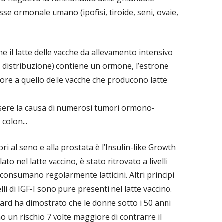
asse ormonale umano (ipofisi, tiroide, seni, ovaie,
e il latte delle vacche da allevamento intensivo
de distribuzione) contiene un ormone, l’estrone
iore a quello delle vacche che producono latte
ssere la causa di numerosi tumori ormono-
 colon...
i al seno e alla prostata è l’Insulin-like Growth
to nel latte vaccino, è stato ritrovato a livelli
 consumano regolarmente latticini. Altri principi
li di IGF-I sono pure presenti nel latte vaccino.
ard ha dimostrato che le donne sotto i 50 anni
no un rischio 7 volte maggiore di contrarre il