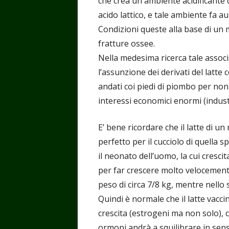
che crea un ambiente acidificante d
acido lattico, e tale ambiente fa a
Condizioni queste alla base di un 
fratture ossee.
Nella medesima ricerca tale associ
l’assunzione dei derivati del latt
andati coi piedi di piombo per n
interessi economici enormi (indust
E’ bene ricordare che il latte di u
perfetto per il cucciolo di quella s
il neonato dell’uomo, la cui crescit
per far crescere molto velocemente
peso di circa 7/8 kg, mentre nello s
Quindi è normale che il latte vacci
crescita (estrogeni ma non solo), 
ormoni andrà a squilibrare in sens