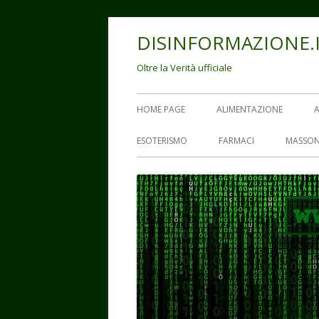
Vai
DISINFORMAZIONE.
al
contenuto
Oltre la Verità ufficiale
Menu
HOME PAGE
ALIMENTAZIONE
principale
ESOTERISMO
FARMACI
MASSON