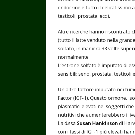
endocrine e tutto il delicatissimo 
testicoli, prostata, ecc.).
Altre ricerche hanno riscontrato ch
(tutto il latte venduto nella gran
solfato, in maniera 33 volte super
normalmente.
L’estrone solfato è imputato di e
sensibili: seno, prostata, testicoli e
Un altro fattore imputato nei tumor
Factor (IGF-1). Questo ormone, isola
plasmatici elevati nei soggetti che
nutritivi che aumenterebbero i livel
La d.ssa
Susan Hankinson
di Harv
con i tassi di IGF-1 più elevati han