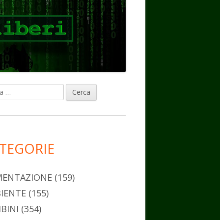
ca
rra
erale
ncipale
TEGORIE
MENTAZIONE
(159)
IENTE
(155)
BINI
(354)