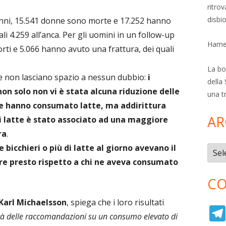
ritro
disbi
anni, 15.541 donne sono morte e 17.252 hanno
li 4.259 all’anca. Per gli uomini in un follow-up
Hamer
rti e 5.066 hanno avuto una frattura, dei quali
La bol
se non lasciano spazio a nessun dubbio:
i
della 
on solo non vi è stata alcuna riduzione delle
una t
he hanno consumato latte, ma addirittura
AR
i latte è stato associato ad una maggiore
ra
.
bicchieri o più di latte al giorno avevano il
Archi
ire presto rispetto a chi ne aveva consumato
CO
Karl Michaelsson
, spiega che i loro risultati
ità delle raccomandazioni su un consumo elevato di