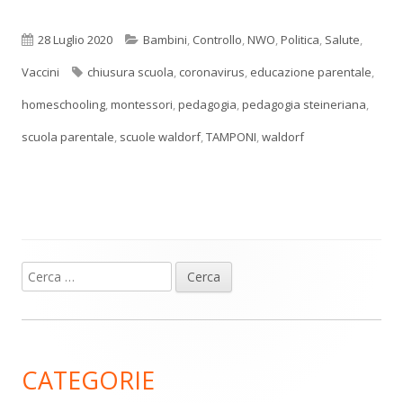
Pubblicato
Categorie
28 Luglio 2020
Bambini
,
Controllo
,
NWO
,
Politica
,
Salute
,
Tag
Vaccini
chiusura scuola
,
coronavirus
,
educazione parentale
,
homeschooling
,
montessori
,
pedagogia
,
pedagogia steineriana
,
scuola parentale
,
scuole waldorf
,
TAMPONI
,
waldorf
Ricerca
Barra
per:
laterale
principale
CATEGORIE