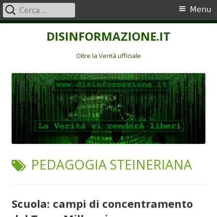
Ricerca
Menu
Menu
per:
principale
Vai
DISINFORMAZIONE.IT
al
contenuto
Oltre la Verità ufficiale
TAG:
PEDAGOGIA STEINERIANA
Scuola: campi di concentramento