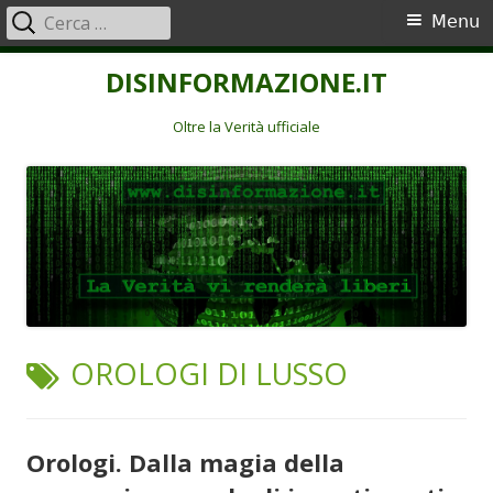
Ricerca
Menu
Menu
per:
principale
Vai
DISINFORMAZIONE.IT
al
contenuto
Oltre la Verità ufficiale
TAG:
OROLOGI DI LUSSO
Orologi. Dalla magia della