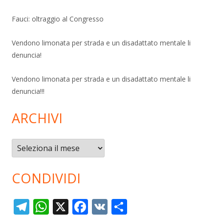
Fauci: oltraggio al Congresso
Vendono limonata per strada e un disadattato mentale li
denuncia!
Vendono limonata per strada e un disadattato mentale li
denuncia!!!
ARCHIVI
Archivi
CONDIVIDI
T
W
X
F
V
C