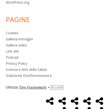
WordPress.org
PAGINE
Cookies
Galleria immagini
Galleria video
Link utili
Podcast
Privacy Policy
Scienza e Arte della Salute
Statistiche Disinformazione.it
Utilizza
Tiny Framework
•
Accedi
Home
Alimentazione
Ambiente
Bambini
Bio
Menù
Page
social
Cancro
Controllo
Economia
Eso