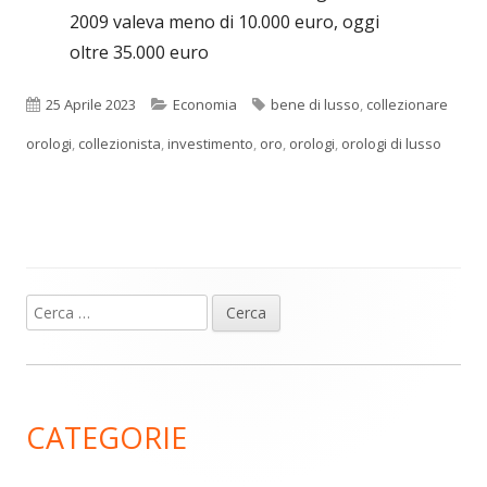
2009 valeva meno di 10.000 euro, oggi
oltre 35.000 euro
Pubblicato
Categorie
Tag
25 Aprile 2023
Economia
bene di lusso
,
collezionare
orologi
,
collezionista
,
investimento
,
oro
,
orologi
,
orologi di lusso
Ricerca
Barra
per:
laterale
principale
CATEGORIE