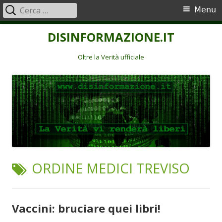
Ricerca
Menu
Menu
per:
principale
Vai
DISINFORMAZIONE.IT
al
contenuto
Oltre la Verità ufficiale
TAG:
ORDINE MEDICI TREVISO
Vaccini: bruciare quei libri!