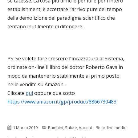
se tacesse. La cosa più difficile per lui e per l’intero
establishment, è accettare l’arrivo pure del tempo
della demolizione del paradigma scientifico che
tentano inutilmente di difendere…
PS: Se volete fare crescere l'incazzatura al Sistema,
ordinate on-line il libro del dottor Roberto Gava in
modo da mantenerlo stabilmente al primo posto
nelle vendite su Amazon...
Cliccate
qui
oppure qua sotto
https://www.amazon.it/gp/product/8866730483
Pubblicato
Categorie
Tag
1 Marzo 2019
Bambini
,
Salute
,
Vaccini
ordine medici