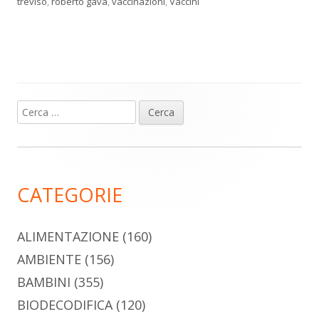
treviso
,
roberto gava
,
vaccinazioni
,
Vaccini
Ricerca
Barra
per:
laterale
principale
CATEGORIE
ALIMENTAZIONE
(160)
AMBIENTE
(156)
BAMBINI
(355)
BIODECODIFICA
(120)