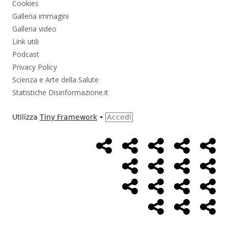
Cookies
Galleria immagini
Galleria video
Link utili
Podcast
Privacy Policy
Scienza e Arte della Salute
Statistiche Disinformazione.it
Utilizza
Tiny Framework
•
Accedi
Home
Alimentazione
Ambiente
Bambini
Bio
Menù
Page
social
Cancro
Controllo
Economia
Eso
link
Farmaci
Massoneria
NWO
Poli
Salute
Storia
Pod