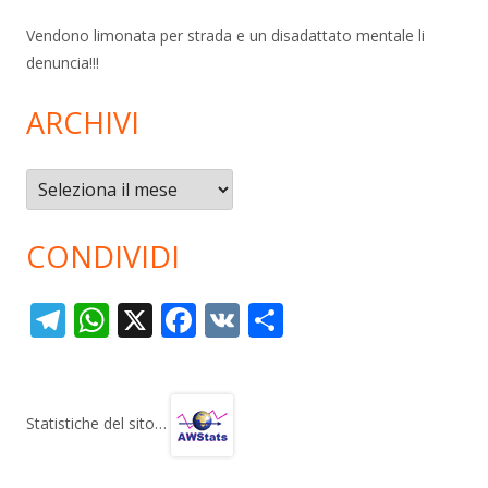
Vendono limonata per strada e un disadattato mentale li
denuncia!!!
ARCHIVI
Archivi
CONDIVIDI
T
W
X
F
V
C
el
h
ac
K
o
e
at
e
n
gr
s
b
di
Statistiche del sito…
a
A
o
vi