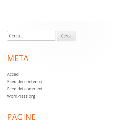
m
p
o
di
p
k
Contenuto
Ricerca
piè
per:
di
META
pagina
Accedi
Feed dei contenuti
Feed dei commenti
WordPress.org
PAGINE