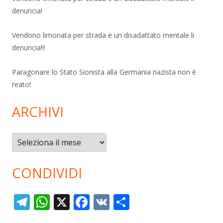
denuncia!
Vendono limonata per strada e un disadattato mentale li
denuncia!!!
Paragonare lo Stato Sionista alla Germania nazista non è
reato!
ARCHIVI
Archivi
CONDIVIDI
T
W
X
F
V
C
el
h
ac
K
o