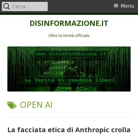
Ricerca
Menu
Menu
per:
principale
Vai
DISINFORMAZIONE.IT
al
contenuto
Oltre la Verità ufficiale
TAG:
OPEN AI
La facciata etica di Anthropic crolla