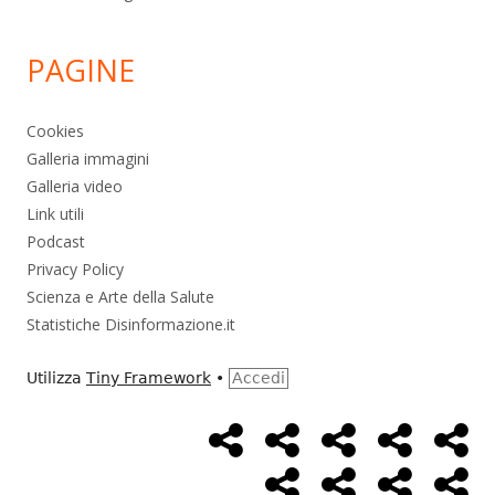
PAGINE
Cookies
Galleria immagini
Galleria video
Link utili
Podcast
Privacy Policy
Scienza e Arte della Salute
Statistiche Disinformazione.it
Utilizza
Tiny Framework
•
Accedi
Home
Alimentazione
Ambiente
Bambini
Bio
Menù
Page
social
Cancro
Controllo
Economia
Eso