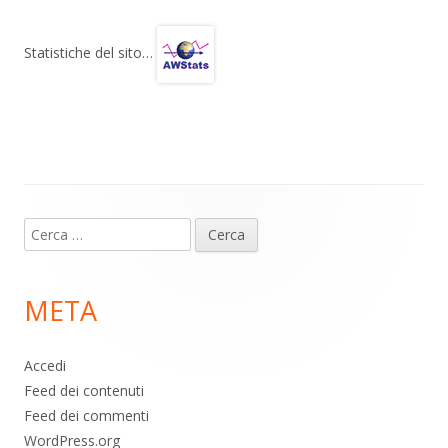
e
at
e
n
gr
s
b
di
Statistiche del sito…
a
A
o
vi
m
p
o
di
p
k
Contenuto
Ricerca
piè
per:
di
META
pagina
Accedi
Feed dei contenuti
Feed dei commenti
WordPress.org