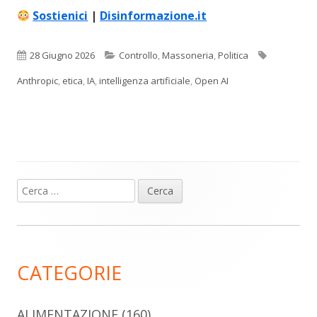
Sostienici
|
Disinformazione.it
Pubblicato
Categorie
Tag
28 Giugno 2026
Controllo
,
Massoneria
,
Politica
Anthropic
,
etica
,
IA
,
intelligenza artificiale
,
Open AI
Ricerca
Barra
per:
laterale
principale
CATEGORIE
ALIMENTAZIONE
(160)