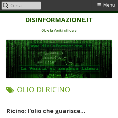
Ricerca
Menu
Menu
per:
principale
Vai
DISINFORMAZIONE.IT
al
contenuto
Oltre la Verità ufficiale
TAG:
OLIO DI RICINO
Ricino: l’olio che guarisce…