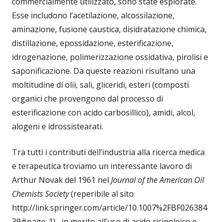
commercialmente utilizzato, sono state esplorate.
Esse includono l’acetilazione, alcossilazione,
aminazione, fusione caustica, disidratazione chimica,
distillazione, epossidazione, esterificazione,
idrogenazione, polimerizzazione ossidativa, pirolisi e
saponificazione. Da queste reazioni risultano una
moltitudine di olii, sali, gliceridi, esteri (composti
organici che provengono dal processo di
esterificazione con acido carbosillico), amidi, alcol,
alogeni e idrossistearati.
Tra tutti i contributi dell’industria alla ricerca medica
e terapeutica troviamo un interessante lavoro di
Arthur Novak del 1961 nel
Journal of the American Oil
Chemists Society
(reperibile al sito
http://link.springer.com/article/10.1007%2FBF026384
39#page-1) , in merito all’uso di acido ricinoleico e