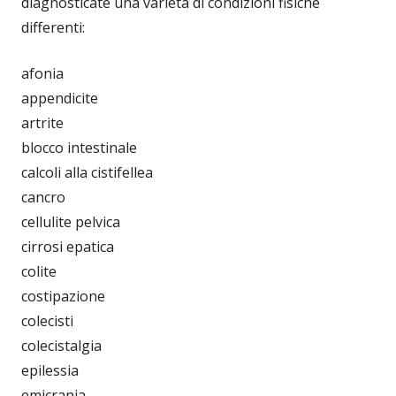
diagnosticate una varietà di condizioni fisiche
differenti:
afonia
appendicite
artrite
blocco intestinale
calcoli alla cistifellea
cancro
cellulite pelvica
cirrosi epatica
colite
costipazione
colecisti
colecistalgia
epilessia
emicrania