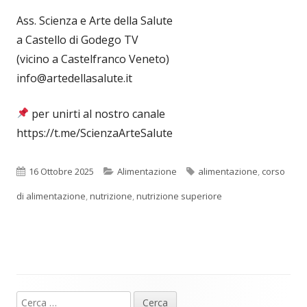
Ass. Scienza e Arte della Salute
a Castello di Godego TV
(vicino a Castelfranco Veneto)
info@artedellasalute.it
per unirti al nostro canale
https://t.me/ScienzaArteSalute
Pubblicato
Categorie
Tag
16 Ottobre 2025
Alimentazione
alimentazione
,
corso
di alimentazione
,
nutrizione
,
nutrizione superiore
Ricerca
Barra