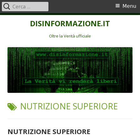
Ricerca
Menu
Menu
per:
principale
Vai
DISINFORMAZIONE.IT
al
contenuto
Oltre la Verità ufficiale
TAG:
NUTRIZIONE SUPERIORE
NUTRIZIONE SUPERIORE