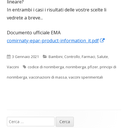
lineare?
In entrambi i casi i risultati delle vostre scelte li
vedrete a breve...
Documento ufficiale EMA
Apre
comirnaty-epar-product-information_it.pdf
in
una
Pubblicato
Categorie
3 Gennaio 2021
Bambini
,
Controllo
,
Farmaci
,
Salute
,
nuova
Tag
Vaccini
codice di norimberga
,
norimberga
,
pfizer
,
principi di
finestra
norimberga
,
vaccinazioni di massa
,
vaccini sperimentali
Ricerca
Barra
per: