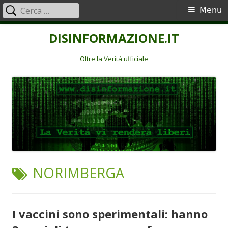
Ricerca
Menu
Menu
per:
principale
Vai
DISINFORMAZIONE.IT
al
contenuto
Oltre la Verità ufficiale
TAG:
NORIMBERGA
I vaccini sono sperimentali: hanno