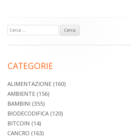
Ricerca
Barra
per:
laterale
principale
CATEGORIE
ALIMENTAZIONE
(160)
AMBIENTE
(156)
BAMBINI
(355)
BIODECODIFICA
(120)
BITCOIN
(14)
CANCRO
(163)