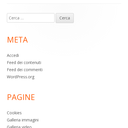
Contenuto
Ricerca
piè
per:
di
META
pagina
Accedi
Feed dei contenuti
Feed dei commenti
WordPress.org
PAGINE
Cookies
Galleria immagini
Galleria video