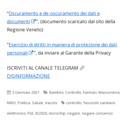
“
Oscuramento e de-oscuramento dei dati e
Apre
documenti
”, (documento scaricato dal sito della
in
Regione Veneto)
una
“
Esercizio di diritti in maniera di protezione dei dati
nuova
Apre
personali
”, da inviare al Garante della Privacy
finestra
in
ISCRIVITI AL CANALE TELEGRAM
una
DISINFORMAZIONE
nuova
finestra
Pubblicato
Categorie
3 Gennaio 2021
Bambini
,
Controllo
,
Farmaci
,
Massoneria
,
Tag
NWO
,
Politica
,
Salute
,
Vaccini
controllo
,
fascicolo sanitario
elettronico
,
FSE
,
ID2020
,
microchip
,
negare
,
negare consenso