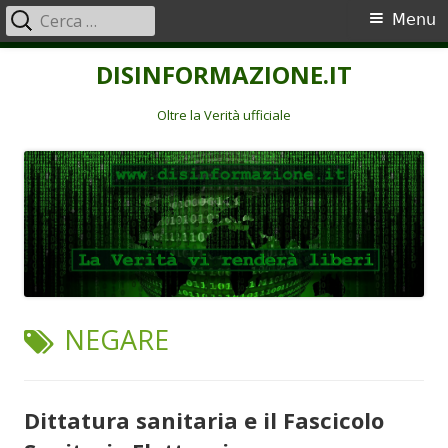
Ricerca
Menu
Menu
per:
principale
Vai
DISINFORMAZIONE.IT
al
contenuto
Oltre la Verità ufficiale
TAG:
NEGARE
Dittatura sanitaria e il Fascicolo