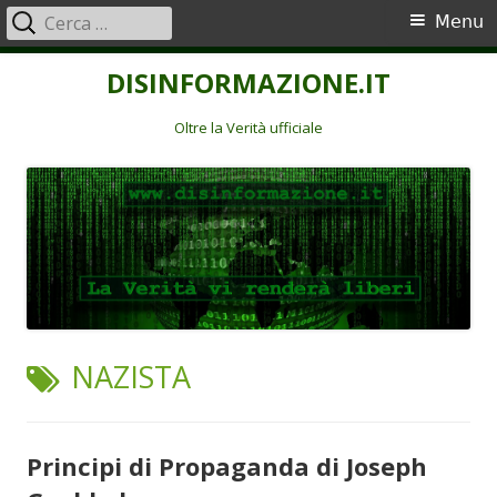
Ricerca
Menu
Menu
per:
principale
Vai
DISINFORMAZIONE.IT
al
contenuto
Oltre la Verità ufficiale
TAG:
NAZISTA
Principi di Propaganda di Joseph