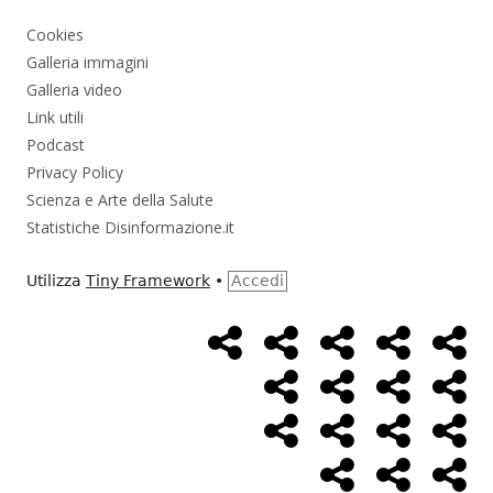
Cookies
Galleria immagini
Galleria video
Link utili
Podcast
Privacy Policy
Scienza e Arte della Salute
Statistiche Disinformazione.it
Utilizza
Tiny Framework
•
Accedi
Home
Alimentazione
Ambiente
Bambini
Bio
Menù
Page
social
Cancro
Controllo
Economia
Eso
link
Farmaci
Massoneria
NWO
Poli
Salute
Storia
Pod