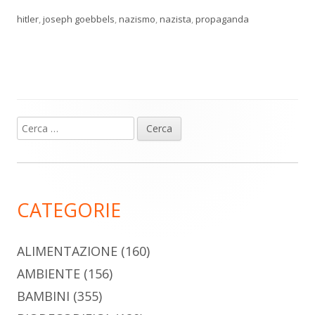
hitler
,
joseph goebbels
,
nazismo
,
nazista
,
propaganda
Ricerca
Barra
per:
laterale
principale
CATEGORIE
ALIMENTAZIONE
(160)
AMBIENTE
(156)
BAMBINI
(355)