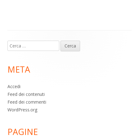
m
p
o
di
p
k
Contenuto
Ricerca
piè
per:
di
META
pagina
Accedi
Feed dei contenuti
Feed dei commenti
WordPress.org
PAGINE