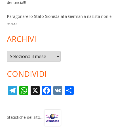
denuncia!!!
Paragonare lo Stato Sionista alla Germania nazista non è
reato!
ARCHIVI
Archivi
CONDIVIDI
T
W
X
F
V
C
el
h
ac
K
o
e
at
e
n
gr
s
b
di
Statistiche del sito…
a
A
o
vi