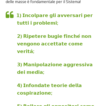
delle masse è fondamentale per il Sistema!
𝟭) 𝗜𝗻𝗰𝗼𝗹𝗽𝗮𝗿𝗲 𝗴𝗹𝗶 𝗮𝘃𝘃𝗲𝗿𝘀𝗮𝗿𝗶 𝗽𝗲𝗿
𝘁𝘂𝘁𝘁𝗶 𝗶 𝗽𝗿𝗼𝗯𝗹𝗲𝗺𝗶;
𝟮) 𝗥𝗶𝗽𝗲𝘁𝗲𝗿𝗲 𝗯𝘂𝗴𝗶𝗲 𝗳𝗶𝗻𝗰𝗵𝗲́ 𝗻𝗼𝗻
𝘃𝗲𝗻𝗴𝗼𝗻𝗼 𝗮𝗰𝗰𝗲𝘁𝘁𝗮𝘁𝗲 𝗰𝗼𝗺𝗲
𝘃𝗲𝗿𝗶𝘁𝗮̀;
𝟯) 𝗠𝗮𝗻𝗶𝗽𝗼𝗹𝗮𝘇𝗶𝗼𝗻𝗲 𝗮𝗴𝗴𝗿𝗲𝘀𝘀𝗶𝘃𝗮
𝗱𝗲𝗶 𝗺𝗲𝗱𝗶𝗮;
𝟰) 𝗜𝗻𝗳𝗼𝗻𝗱𝗮𝘁𝗲 𝘁𝗲𝗼𝗿𝗶𝗲 𝗱𝗲𝗹𝗹𝗮
𝗰𝗼𝘀𝗽𝗶𝗿𝗮𝘇𝗶𝗼𝗻𝗲;