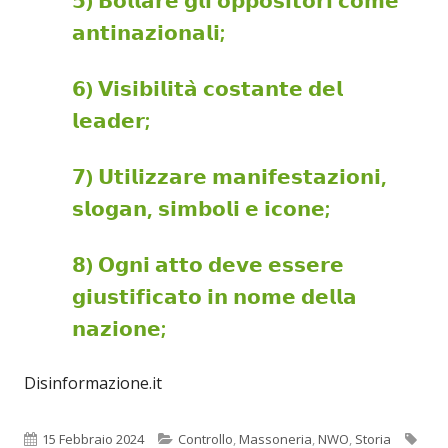
𝟱) 𝗕𝗼𝗹𝗹𝗮𝗿𝗲 𝗴𝗹𝗶 𝗼𝗽𝗽𝗼𝘀𝗶𝘁𝗼𝗿𝗶 𝗰𝗼𝗺𝗲
𝗮𝗻𝘁𝗶𝗻𝗮𝘇𝗶𝗼𝗻𝗮𝗹𝗶;
𝟲) 𝗩𝗶𝘀𝗶𝗯𝗶𝗹𝗶𝘁𝗮̀ 𝗰𝗼𝘀𝘁𝗮𝗻𝘁𝗲 𝗱𝗲𝗹
𝗹𝗲𝗮𝗱𝗲𝗿;
𝟳) 𝗨𝘁𝗶𝗹𝗶𝘇𝘇𝗮𝗿𝗲 𝗺𝗮𝗻𝗶𝗳𝗲𝘀𝘁𝗮𝘇𝗶𝗼𝗻𝗶,
𝘀𝗹𝗼𝗴𝗮𝗻, 𝘀𝗶𝗺𝗯𝗼𝗹𝗶 𝗲 𝗶𝗰𝗼𝗻𝗲;
𝟴) 𝗢𝗴𝗻𝗶 𝗮𝘁𝘁𝗼 𝗱𝗲𝘃𝗲 𝗲𝘀𝘀𝗲𝗿𝗲
𝗴𝗶𝘂𝘀𝘁𝗶𝗳𝗶𝗰𝗮𝘁𝗼 𝗶𝗻 𝗻𝗼𝗺𝗲 𝗱𝗲𝗹𝗹𝗮
𝗻𝗮𝘇𝗶𝗼𝗻𝗲;
Disinformazione.it
Pubblicato
Categorie
Tag
15 Febbraio 2024
Controllo
,
Massoneria
,
NWO
,
Storia