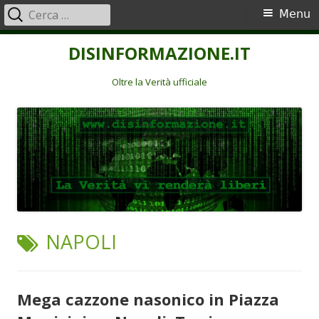
Ricerca
Menu
Menu
per:
principale
Vai
DISINFORMAZIONE.IT
al
contenuto
Oltre la Verità ufficiale
TAG:
NAPOLI
Mega cazzone nasonico in Piazza