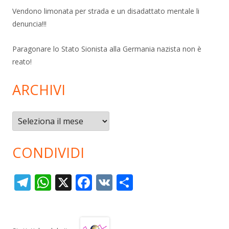
Vendono limonata per strada e un disadattato mentale li
denuncia!!!
Paragonare lo Stato Sionista alla Germania nazista non è
reato!
ARCHIVI
Archivi
CONDIVIDI
T
W
X
F
V
C
el
h
ac
K
o
e
at
e
n