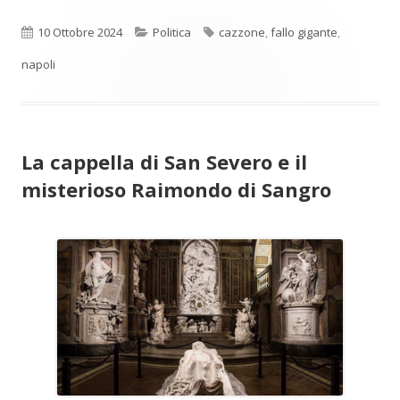
Pubblicato
Categorie
Tag
10 Ottobre 2024
Politica
cazzone
,
fallo gigante
,
napoli
La cappella di San Severo e il
misterioso Raimondo di Sangro