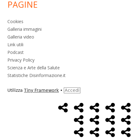
PAGINE
Cookies
Galleria immagini
Galleria video
Link utili
Podcast
Privacy Policy
Scienza e Arte della Salute
Statistiche Disinformazione.it
Utilizza
Tiny Framework
•
Accedi
Home
Alimentazione
Ambiente
Bambini
Bio
Menù
Page
social
Cancro
Controllo
Economia
Eso
link
Farmaci
Massoneria
NWO
Poli