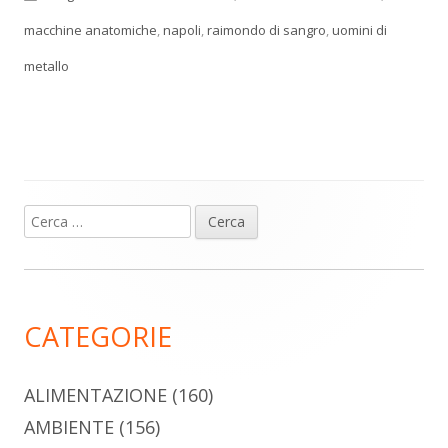
macchine anatomiche
,
napoli
,
raimondo di sangro
,
uomini di
metallo
Ricerca
Barra
per:
laterale
principale
CATEGORIE
ALIMENTAZIONE
(160)
AMBIENTE
(156)