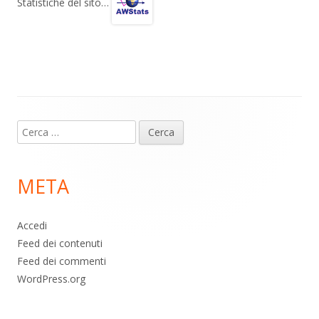
gr
s
b
di
Statistiche del sito…
a
A
o
vi
m
p
o
di
p
k
Contenuto
Ricerca
piè
per:
di
META
pagina
Accedi
Feed dei contenuti
Feed dei commenti
WordPress.org