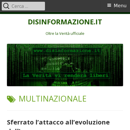
Ricerca
Menu
Menu
per:
principale
Vai
DISINFORMAZIONE.IT
al
contenuto
Oltre la Verità ufficiale
TAG:
MULTINAZIONALE
Sferrato l’attacco all’evoluzione