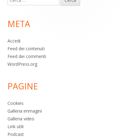
piè
per:
di
META
pagina
Accedi
Feed dei contenuti
Feed dei commenti
WordPress.org
PAGINE
Cookies
Galleria immagini
Galleria video
Link utili
Podcast