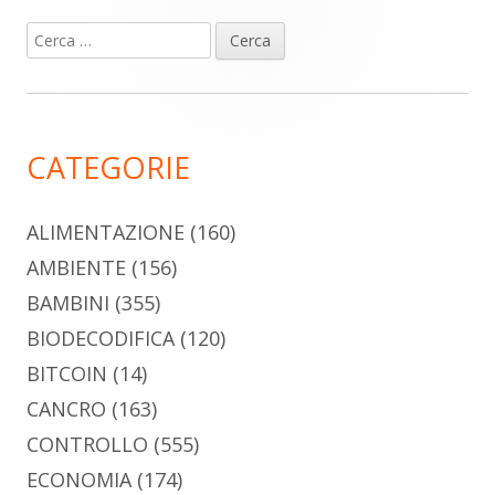
Ricerca
Barra
per:
laterale
principale
CATEGORIE
ALIMENTAZIONE
(160)
AMBIENTE
(156)
BAMBINI
(355)
BIODECODIFICA
(120)
BITCOIN
(14)
CANCRO
(163)
CONTROLLO
(555)
ECONOMIA
(174)