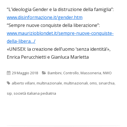
“L’ideologia Gender e la distruzione della famiglia”:
www.disinformazione.it/gender.htm
“Sempre nuove conquiste della liberazione”:
www.maurizioblondet.it/sempre-nuove-conquiste-
della-libera…/
«UNISEX: la creazione dell’uomo ‘senza identità’»,
Enrica Perucchietti e Gianluca Marletta
Pubblicato
Categorie
29 Maggio 2018
Bambini
,
Controllo
,
Massoneria
,
NWO
Tag
alberto villani
,
multinazionale
,
multinazionali
,
oms
,
sinarchia
,
sip
,
società italiana pediatria