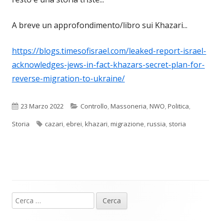
A breve un approfondimento/libro sui Khazari...
https://blogs.timesofisrael.com/leaked-report-israel-
acknowledges-jews-in-fact-khazars-secret-plan-for-
reverse-migration-to-ukraine/
Pubblicato
Categorie
23 Marzo 2022
Controllo
,
Massoneria
,
NWO
,
Politica
,
Tag
Storia
cazari
,
ebrei
,
khazari
,
migrazione
,
russia
,
storia
Ricerca
Barra
per: