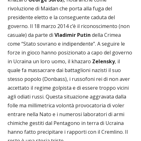
rivoluzione di Maidan che porta alla fuga del
presidente eletto e la conseguente caduta del
governo. Il 18 marzo 2014 c’è il riconoscimento (non
casuale) da parte di
Vladimir Putin
della Crimea
come “Stato sovrano e indipendente”. A seguire le
forze in gioco hanno posizionato a capo del governo
in Ucraina un loro uomo, il khazaro
Zelensky
, il
quale fa massacrare dai battaglioni nazisti il suo
stesso popolo (Donbass), i russofoni rei di non aver
accettato il regime golpista e di essere troppo vicini
agli odiati russi. Questa situazione aggravata dalla
folle ma millimetrica volontà provocatoria di voler
entrare nella Nato e i numerosi laboratori di armi
chimiche gestiti dal Pentagono in terra di Ucraina
hanno fatto precipitare i rapporti con il Cremlino. Il
resto è una storia triste...