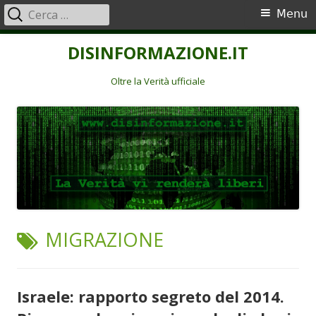
Ricerca
Menu
Menu
per:
principale
Vai
DISINFORMAZIONE.IT
al
contenuto
Oltre la Verità ufficiale
TAG:
MIGRAZIONE
Israele: rapporto segreto del 2014.