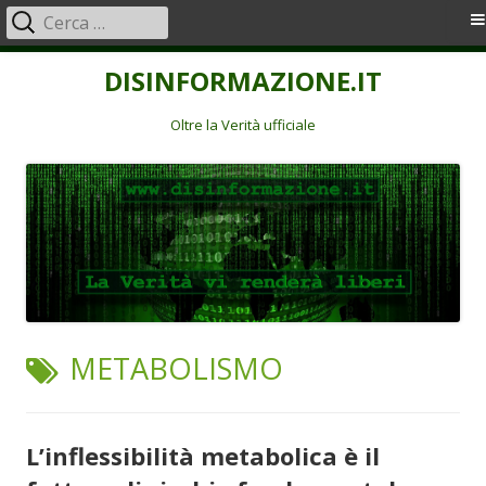
Ricerca
Menu
per:
principale
Vai
DISINFORMAZIONE.IT
al
contenuto
Oltre la Verità ufficiale
TAG:
METABOLISMO
L’inflessibilità metabolica è il