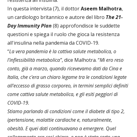
In questa intervista (7), il dottor
Aseem Malhotra
,
un cardiologo britannico e autore del libro
The 21-
Day Immunity Plan
(8) approfondisce le suddette
questioni e spiega il ruolo che gioca la resistenza
all'insulina nella pandemia da COVID-19.
“
La vera pandemia è la cattiva salute metabolica, o
l'inflessibilità metabolica”
, dice Malhotra. “
Mi ero reso
conto, già a marzo, quando ricevevamo dati da Cina e
Italia, che c'era un chiaro legame tra le condizioni legate
all'eccesso di grasso corporeo, in termini semplici definiti
come cattiva salute metabolica, e gli esiti peggiori di
COVID-19.
Stiamo parlando di condizioni come il diabete di tipo 2,
ipertensione, malattie cardiache e, naturalmente,
obesità. E quei dati continuavano a emergere. Quel
collegamento era così chiaro, e non è stata certo una