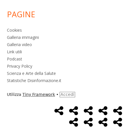
PAGINE
Cookies
Galleria immagini
Galleria video
Link utili
Podcast
Privacy Policy
Scienza e Arte della Salute
Statistiche Disinformazione.it
Utilizza
Tiny Framework
•
Accedi
Home
Alimentazione
Ambiente
Bambini
Bio
Menù
Page
social
Cancro
Controllo
Economia
Eso
link