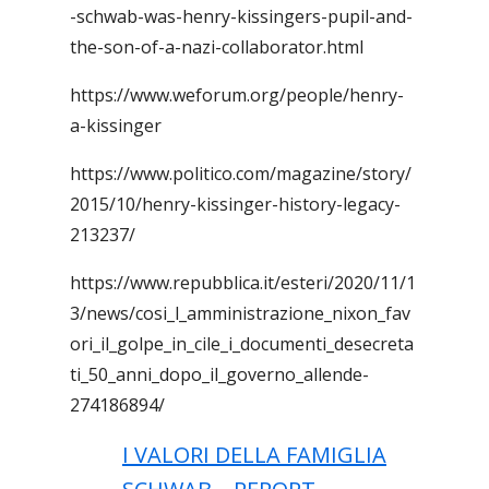
-schwab-was-henry-kissingers-pupil-and-
the-son-of-a-nazi-collaborator.html
https://www.weforum.org/people/henry-
a-kissinger
https://www.politico.com/magazine/story/
2015/10/henry-kissinger-history-legacy-
213237/
https://www.repubblica.it/esteri/2020/11/1
3/news/cosi_l_amministrazione_nixon_fav
ori_il_golpe_in_cile_i_documenti_desecreta
ti_50_anni_dopo_il_governo_allende-
274186894/
I VALORI DELLA FAMIGLIA