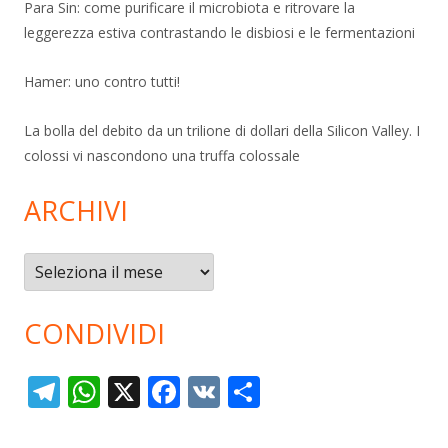
Para Sin: come purificare il microbiota e ritrovare la
leggerezza estiva contrastando le disbiosi e le fermentazioni
Hamer: uno contro tutti!
La bolla del debito da un trilione di dollari della Silicon Valley. I
colossi vi nascondono una truffa colossale
ARCHIVI
Archivi
CONDIVIDI
T
W
X
F
V
C
el
h
ac
K
o