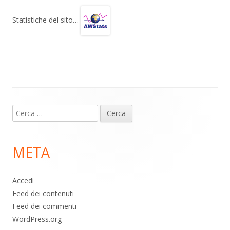
e
at
e
n
gr
s
b
di
Statistiche del sito…
a
A
o
vi
m
p
o
di
p
k
Contenuto
Ricerca
piè
per:
di
META
pagina
Accedi
Feed dei contenuti
Feed dei commenti
WordPress.org