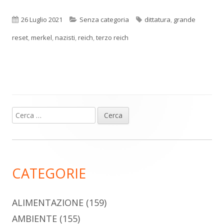
Pubblicato
Categorie
Tag
26 Luglio 2021
Senza categoria
dittatura
,
grande
reset
,
merkel
,
nazisti
,
reich
,
terzo reich
Ricerca
Barra
per:
laterale
principale
CATEGORIE
ALIMENTAZIONE
(159)
AMBIENTE
(155)