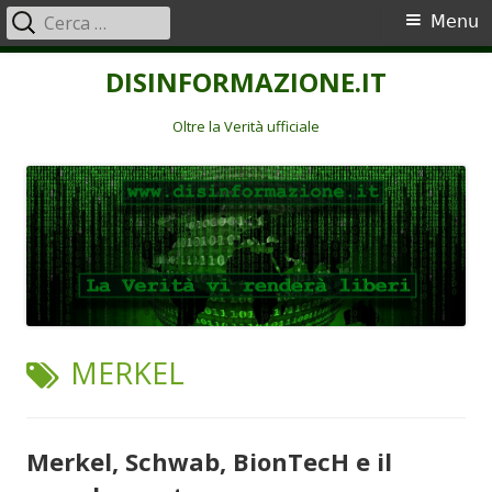
Ricerca
Menu
Menu
per:
principale
Vai
DISINFORMAZIONE.IT
al
contenuto
Oltre la Verità ufficiale
TAG:
MERKEL
Merkel, Schwab, BionTecH e il