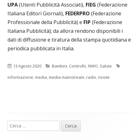
una
UPA
(Utenti Pubblicità Associati),
FIEG
(Federazione
nuova
Italiana Editori Giornali),
FEDERPRO
(Federazione
finestra
Professionale della Pubblicità) e
FIP
(Federazione
Italiana Pubblicità); da allora rendono disponibili i
dati di diffusione e tiratura della stampa quotidiana e
periodica pubblicata in Italia.
Pubblicato
Categorie
Tag
13 Agosto 2020
Bambini
,
Controllo
,
NWO
,
Salute
informazione
,
media
,
media mainstream
,
radio
,
riviste
Ricerca
Barra
per: