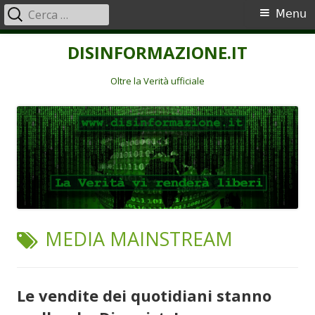
Ricerca
Menu
Menu
per:
principale
Vai
DISINFORMAZIONE.IT
al
contenuto
Oltre la Verità ufficiale
TAG:
MEDIA MAINSTREAM
Le vendite dei quotidiani stanno