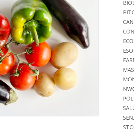
BIO
BIT
CAN
CON
ECO
ESO
FAR
MAS
MO
NW
POL
SAL
SEN
STO