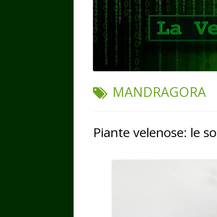
TAG:
MANDRAGORA
Piante velenose: le s