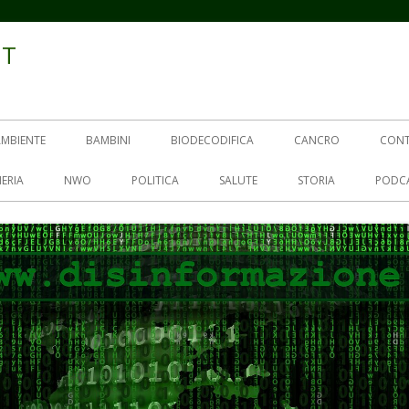
IT
AMBIENTE
BAMBINI
BIODECODIFICA
CANCRO
CON
ERIA
NWO
POLITICA
SALUTE
STORIA
PODC