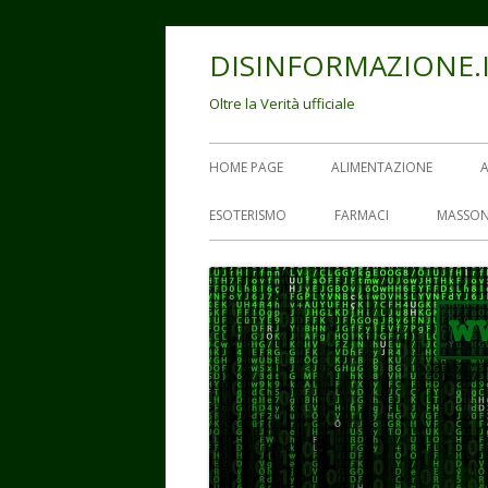
Vai
DISINFORMAZIONE.
al
contenuto
Oltre la Verità ufficiale
Menu
HOME PAGE
ALIMENTAZIONE
principale
ESOTERISMO
FARMACI
MASSON