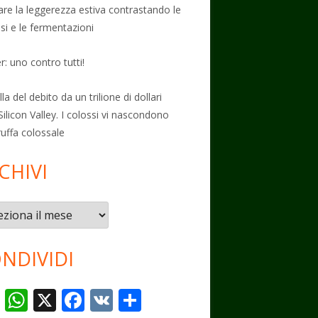
vare la leggerezza estiva contrastando le
osi e le fermentazioni
: uno contro tutti!
la del debito da un trilione di dollari
Silicon Valley. I colossi vi nascondono
ruffa colossale
CHIVI
vi
NDIVIDI
T
W
X
F
V
C