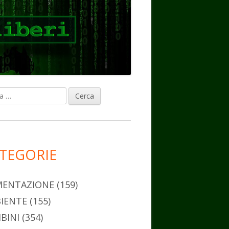
ca
rra
erale
ncipale
TEGORIE
MENTAZIONE
(159)
IENTE
(155)
BINI
(354)