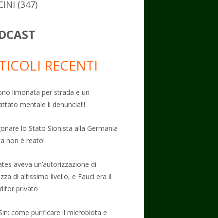
CINI
(347)
DCAST
TICOLI RECENTI
no limonata per strada e un
attato mentale li denuncia!!!
onare lo Stato Sionista alla Germania
ta non è reato!
Gates aveva un’autorizzazione di
zza di altissimo livello, e Fauci era il
ditor privato
Sin: come purificare il microbiota e