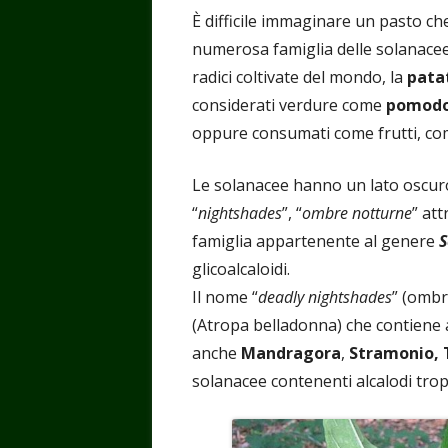
È difficile immaginare un pasto 
numerosa famiglia delle solanacee
radici coltivate del mondo, la
pata
considerati verdure come
pomodo
oppure consumati come frutti, com
Le solanacee hanno un lato oscuro
“
nightshades
”, “
ombre notturne
” att
famiglia appartenente al genere
glicoalcaloidi.
Il nome “
deadly nightshades
” (ombr
(Atropa belladonna) che contiene al
anche
Mandragora
,
Stramonio, 
solanacee contenenti alcalodi trop