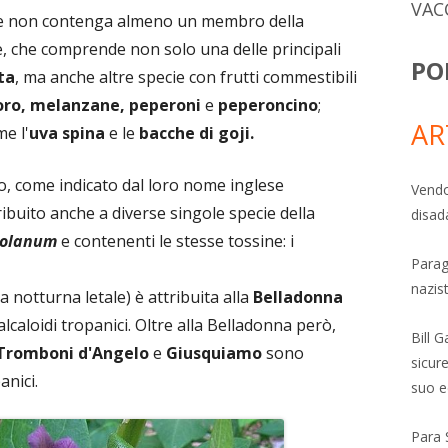
VAC
che non contenga almeno un membro della
, che comprende non solo una delle principali
PO
ta
, ma anche altre specie con frutti commestibili
ro, melanzane, peperoni
e
peperoncino
;
AR
e l'
uva spina
e le
bacche di goji.
, come indicato dal loro nome inglese
Vendo
ribuito anche a diverse singole specie della
disad
Solanum
e contenenti le stesse tossine: i
Parag
nazis
a notturna letale) è attribuita alla
Belladonna
caloidi tropanici. Oltre alla Belladonna però,
Bill 
Tromboni d'Angelo
e
Giusquiamo
sono
sicure
anici.
suo e
Para 