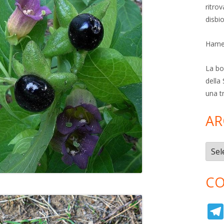
ritro
disbi
Hamer
La bol
della 
una t
AR
Archi
CO