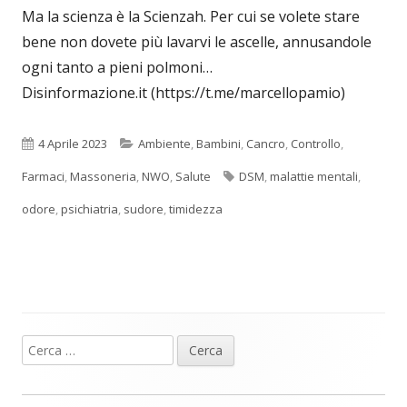
Ma la scienza è la Scienzah. Per cui se volete stare
bene non dovete più lavarvi le ascelle, annusandole
ogni tanto a pieni polmoni…
Disinformazione.it (https://t.me/marcellopamio)
Pubblicato
Categorie
4 Aprile 2023
Ambiente
,
Bambini
,
Cancro
,
Controllo
,
Tag
Farmaci
,
Massoneria
,
NWO
,
Salute
DSM
,
malattie mentali
,
odore
,
psichiatria
,
sudore
,
timidezza
Ricerca
Barra
per:
laterale