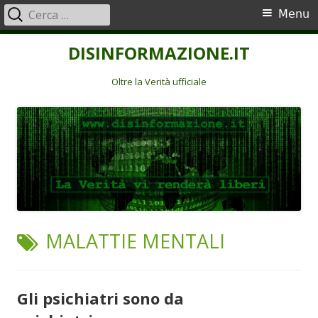
Ricerca
Menu
Menu
per:
principale
Vai
DISINFORMAZIONE.IT
al
contenuto
Oltre la Verità ufficiale
TAG:
MALATTIE MENTALI
Gli psichiatri sono da