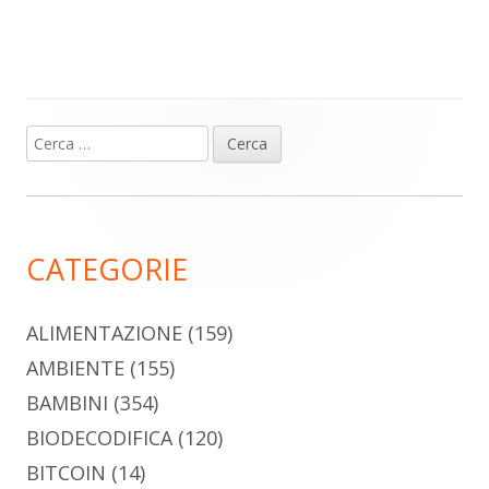
Ricerca
Barra
per:
laterale
principale
CATEGORIE
ALIMENTAZIONE
(159)
AMBIENTE
(155)
BAMBINI
(354)
BIODECODIFICA
(120)
BITCOIN
(14)