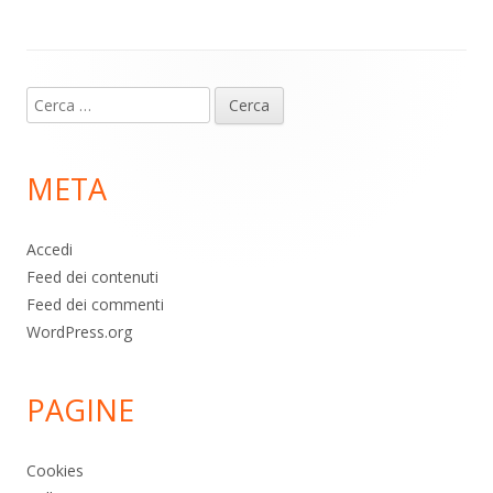
p
k
Contenuto
Ricerca
piè
per:
di
META
pagina
Accedi
Feed dei contenuti
Feed dei commenti
WordPress.org
PAGINE
Cookies