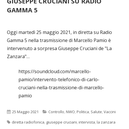
GIUSEPPE CRUCIANI SU RADIO
GAMMA 5
Oggi martedì 25 maggio 2021, in diretta su Radio
Gamma 5 nella trasmissione di Marcello Pamio è
intervenuto a sorpresa Giuseppe Cruciani de "La
Zanzara"…
https://soundcloud.com/marcello-
pamio/intervento-telefonico-di-carlo-
cruciani-nella-trasmissione-di-marcello-
pamio
Pubblicato
Categorie
25 Maggio 2021
Controllo
,
NWO
,
Politica
,
Salute
,
Vaccini
Tag
diretta radiofonica
,
giuseppe cruciani
,
intervista
,
la zanzara