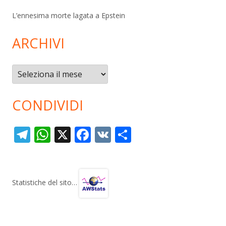
L’ennesima morte lagata a Epstein
ARCHIVI
Archivi
CONDIVIDI
T
W
X
F
V
C
el
h
ac
K
o
e
at
e
n
gr
s
b
di
Statistiche del sito…
a
A
o
vi
m
p
o
di