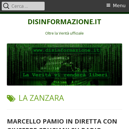
Ricerca
Menu
Menu
per:
principale
Vai
DISINFORMAZIONE.IT
al
contenuto
Oltre la Verità ufficiale
TAG:
LA ZANZARA
MARCELLO PAMIO IN DIRETTA CON